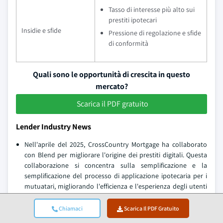
Tasso di interesse più alto sui
prestiti ipotecari
Insidie e sfide
Pressione di regolazione e sfide
di conformità
Quali sono le opportunità di crescita in questo
mercato?
Scarica il PDF gratuito
Lender Industry News
Nell'aprile del 2025, CrossCountry Mortgage ha collaborato
con Blend per migliorare l'origine dei prestiti digitali. Questa
collaborazione si concentra sulla semplificazione e la
semplificazione del processo di applicazione ipotecaria per i
mutuatari, migliorando l'efficienza e l'esperienza degli utenti
attraverso la tecnologia avanzata. La partnership mira a
rendere più veloce, più facile e più accessibile ai clienti
Chiamaci
Scarica Il PDF Gratuito
integrando la piattaforma digitale di Blend nei servizi di