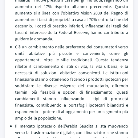
miliardi) in nuovi prestiti a casa per gli individui, segnando un
aumento del 17% rispetto all'anno precedente. Questo
aumento si allinea con l'obiettivo Vision 2030 del Regno di
aumentare i tassi di proprietà a casa al 70% entro la fine del
decennio. I costi di prestito inferiori, influenzati dai tagli dei
tassi di interesse della Federal Reserve, hanno contribuito a
guidare la domanda.
C'è un cambiamento nelle preferenze dei consumatori verso
unità abitative più piccole e convenienti, come gli
appartamenti, oltre le ville tradizionali. Questa tendenza
riflette il cambiamento di stili di vita, la vita urbana, e la
necessità di soluzioni abitative convenienti. Le istituzioni
finanziarie stanno ottenendo facendo i prodotti ipotecari per
soddisfare le diverse esigenze del mutuatario, offrendo
termini più flessibili e opzioni di finanziamento. Questi
cambiamenti stanno influenzando i tipi di proprietà
finanziate, contribuendo a portafogli ipotecari bilanciati e
espandendo il potere di alloggiamento per un segmento più
ampio della popolazione.
Il mercato ipotecario dell'Arabia Saudita si sta muovendo
verso la trasformazione digitale, con i finanziatori che stanno