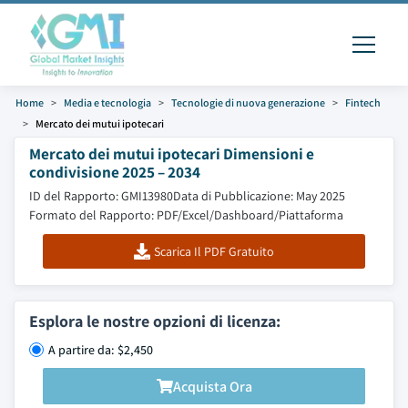
Home
Media e tecnologia
Tecnologie di nuova generazione
Fintech
Mercato dei mutui ipotecari
Mercato dei mutui ipotecari Dimensioni e
condivisione 2025 – 2034
ID del Rapporto: GMI13980
Data di Pubblicazione: May 2025
Formato del Rapporto: PDF/Excel/Dashboard/Piattaforma
Scarica Il PDF Gratuito
Esplora le nostre opzioni di licenza:
A partire da: $2,450
Acquista Ora