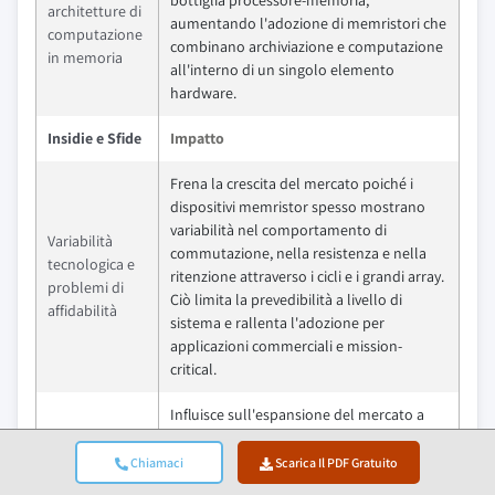
bottiglia processore-memoria,
architetture di
aumentando l'adozione di memristori che
computazione
combinano archiviazione e computazione
in memoria
all'interno di un singolo elemento
hardware.
Insidie e Sfide
Impatto
Frena la crescita del mercato poiché i
dispositivi memristor spesso mostrano
variabilità nel comportamento di
Variabilità
commutazione, nella resistenza e nella
tecnologica e
ritenzione attraverso i cicli e i grandi array.
problemi di
Ciò limita la prevedibilità a livello di
affidabilità
sistema e rallenta l'adozione per
applicazioni commerciali e mission-
critical.
Influisce sull'espansione del mercato a
causa delle sfide nel ridimensionamento
Maturità di
della fabbricazione dei memristor
Chiamaci
Scarica Il PDF Gratuito
produzione
utilizzando processi semiconduttori