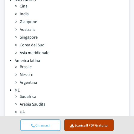
Cina
India
Giappone
Australia
Singapore
Corea del Sud
Asia meridionale
America latina
Brasile
Messico
Argentina
ME
Sudafrica
Arabia Saudita
UA
Autori:
Preeti Wadhwani , Aishvarya Ambekar
Chiamaci
Scarica Il PDF Gratuito