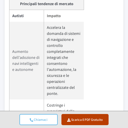
Principali tendenze di mercato
Autisti
Impatto
Accelera la
domanda di sistemi
di navigazione e
controllo
Aumento
completamente
dell'adozione di
integrati che
navi intelligenti
consentono
e autonome
l'automazione, la
sicurezza e le
operazioni
centralizzate del
ponte.
Costringe i
proprietari delle
Regolamenti
navi a investire in
Chiamaci
Scarica Il PDF Gratuito
internazionali
soluzioni di ponte