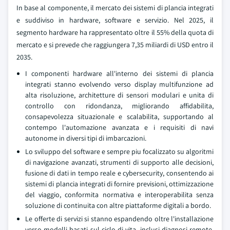
In base al componente, il mercato dei sistemi di plancia integrati
e suddiviso in hardware, software e servizio. Nel 2025, il
segmento hardware ha rappresentato oltre il 55% della quota di
mercato e si prevede che raggiungera 7,35 miliardi di USD entro il
2035.
I componenti hardware all'interno dei sistemi di plancia
integrati stanno evolvendo verso display multifunzione ad
alta risoluzione, architetture di sensori modulari e unita di
controllo con ridondanza, migliorando affidabilita,
consapevolezza situazionale e scalabilita, supportando al
contempo l'automazione avanzata e i requisiti di navi
autonome in diversi tipi di imbarcazioni.
Lo sviluppo del software e sempre piu focalizzato su algoritmi
di navigazione avanzati, strumenti di supporto alle decisioni,
fusione di dati in tempo reale e cybersecurity, consentendo ai
sistemi di plancia integrati di fornire previsioni, ottimizzazione
del viaggio, conformita normativa e interoperabilita senza
soluzione di continuita con altre piattaforme digitali a bordo.
Le offerte di servizi si stanno espandendo oltre l'installazione
verso modelli basati sul ciclo di vita, inclusi diagnosi remote,