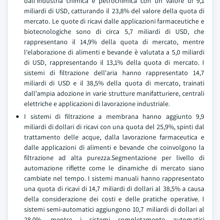
dall'industria chimica e petrochimica con un valore di 9,1
miliardi di USD, catturando il 23,8% del valore della quota di
mercato. Le quote di ricavi dalle applicazioni farmaceutiche e
biotecnologiche sono di circa 5,7 miliardi di USD, che
rappresentano il 14,9% della quota di mercato, mentre
l'elaborazione di alimenti e bevande è valutata a 5,0 miliardi
di USD, rappresentando il 13,1% della quota di mercato. I
sistemi di filtrazione dell'aria hanno rappresentato 14,7
miliardi di USD e il 38,5% della quota di mercato, trainati
dall'ampia adozione in varie strutture manifatturiere, centrali
elettriche e applicazioni di lavorazione industriale.
I sistemi di filtrazione a membrana hanno aggiunto 9,9
miliardi di dollari di ricavi con una quota del 25,9%, spinti dal
trattamento delle acque, dalla lavorazione farmaceutica e
dalle applicazioni di alimenti e bevande che coinvolgono la
filtrazione ad alta purezza.Segmentazione per livello di
automazione riflette come le dinamiche di mercato siano
cambiate nel tempo. I sistemi manuali hanno rappresentato
una quota di ricavi di 14,7 miliardi di dollari al 38,5% a causa
della considerazione dei costi e delle pratiche operative. I
sistemi semi-automatici aggiungono 10,7 miliardi di dollari al
28,0%, mentre i sistemi completamente automatici