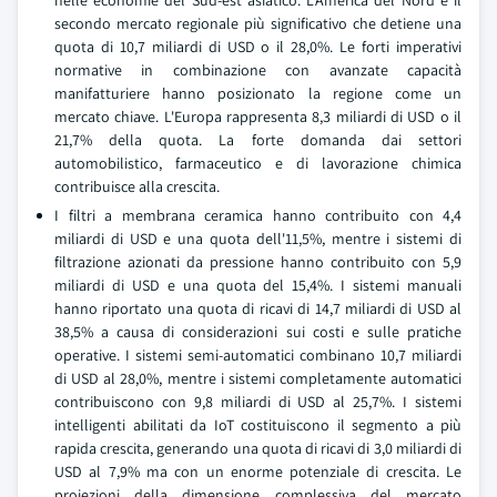
nelle economie del Sud-est asiatico. L'America del Nord è il
secondo mercato regionale più significativo che detiene una
quota di 10,7 miliardi di USD o il 28,0%. Le forti imperativi
normative in combinazione con avanzate capacità
manifatturiere hanno posizionato la regione come un
mercato chiave. L'Europa rappresenta 8,3 miliardi di USD o il
21,7% della quota. La forte domanda dai settori
automobilistico, farmaceutico e di lavorazione chimica
contribuisce alla crescita.
I filtri a membrana ceramica hanno contribuito con 4,4
miliardi di USD e una quota dell'11,5%, mentre i sistemi di
filtrazione azionati da pressione hanno contribuito con 5,9
miliardi di USD e una quota del 15,4%. I sistemi manuali
hanno riportato una quota di ricavi di 14,7 miliardi di USD al
38,5% a causa di considerazioni sui costi e sulle pratiche
operative. I sistemi semi-automatici combinano 10,7 miliardi
di USD al 28,0%, mentre i sistemi completamente automatici
contribuiscono con 9,8 miliardi di USD al 25,7%. I sistemi
intelligenti abilitati da IoT costituiscono il segmento a più
rapida crescita, generando una quota di ricavi di 3,0 miliardi di
USD al 7,9% ma con un enorme potenziale di crescita. Le
proiezioni della dimensione complessiva del mercato