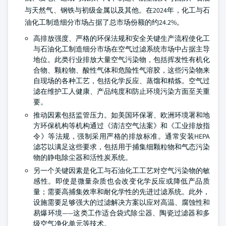
与天然气、钢铁与初级金属以及其他。在2024年，化工与石
油化工制造细分市场占据了总市场份额的约24.2%。
高排放强度、严格的环保法规和安全关键生产流程使化工
与石油化工制造细分市场在空气过滤系统市场中占据主导
地位。此类行业排放大量空气污染物，包括挥发性有机化
合物、颗粒物、酸性气体和危险性气溶胶，这些污染物来
自现场的各种工艺，包括化学反应、蒸馏和精炼。空气过
滤在维护工人健康、产品纯度和防止环境污染方面至关重
要。
推动因素包括监管压力。如美国环保署、欧洲环境署和地
方环保机构等机构通过《清洁空气法案》和《工业排放指
令》等法规，强制采用严格的排放标准。通常安装HEPA
滤芯以满足这些要求，包括用于捕集细颗粒物和气态污染
物的静电除尘器和活性炭系统。
另一个关键因素是化工与石油化工工艺对空气污染物的敏
感性。即使是微量杂质也会改变化学反应或降低产品质
量；需要高捕集效率和耐化学性的先进过滤系统。此外，
设施需要足够强大的过滤解决方案以应对高温、腐蚀性和
易爆环境——这类工作适合袋式除尘器、陶瓷过滤器和多
级空气净化单元等技术。