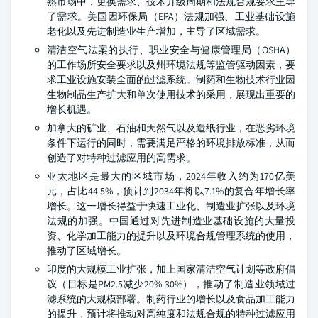
熟市场中，更换需求、技术升级周期和法规合规要求主导
了需求。美国因环保局（EPA）法规加强、工业基础设施
老化以及先进制造业生产增加，主导了区域需求。
清洁空气法案的执行、职业安全与健康管理局（OSHA）
的工作场所安全要求以及州环境法规等监管驱动因素，要
求工业设施安装全面的过滤系统。制药和生物技术行业因
生物制品生产扩大和单次使用技术的采用，展现出重要的
增长机遇。
加拿大的矿业、石油和天然气以及造纸行业，在恶劣环境
条件下运行的同时，需要满足严格的环境排放标准，从而
创造了对特种过滤应用的高需求。
亚太地区是最大的区域市场，2024年收入约为170亿美
元，占比44.5%，预计到2034年将以7.1%的复合年增长率
增长。这一增长得益于快速工业化、制造业扩张以及环境
法规的加强。中国通过对先进制造业基础设施的大量投
资、化学加工能力的提升以及环境合规管理系统的使用，
推动了区域增长。
印度的大规模工业扩张，加上国家清洁空气计划等政府倡
议（目标是PM2.5减少20%-30%），推动了制造业领域过
滤系统的大规模部署。制药行业的增长以及食品加工能力
的提升，预计将推动对高纯度和法规合规的特种过滤应用