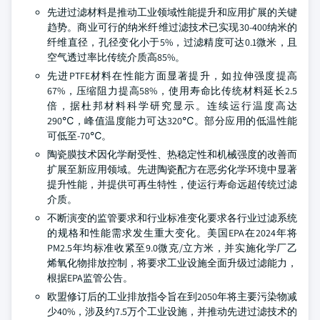
先进过滤材料是推动工业领域性能提升和应用扩展的关键
趋势。商业可行的纳米纤维过滤技术已实现30-400纳米的
纤维直径，孔径变化小于5%，过滤精度可达0.1微米，且
空气透过率比传统介质高85%。
先进PTFE材料在性能方面显著提升，如拉伸强度提高
67%，压缩阻力提高58%，使用寿命比传统材料延长2.5
倍，据杜邦材料科学研究显示。连续运行温度高达
290℃，峰值温度能力可达320℃。部分应用的低温性能
可低至-70℃。
陶瓷膜技术因化学耐受性、热稳定性和机械强度的改善而
扩展至新应用领域。先进陶瓷配方在恶劣化学环境中显著
提升性能，并提供可再生特性，使运行寿命远超传统过滤
介质。
不断演变的监管要求和行业标准变化要求各行业过滤系统
的规格和性能需求发生重大变化。美国EPA在2024年将
PM2.5年均标准收紧至9.0微克/立方米，并实施化学厂乙
烯氧化物排放控制，将要求工业设施全面升级过滤能力，
根据EPA监管公告。
欧盟修订后的工业排放指令旨在到2050年将主要污染物减
少40%，涉及约7.5万个工业设施，并推动先进过滤技术的