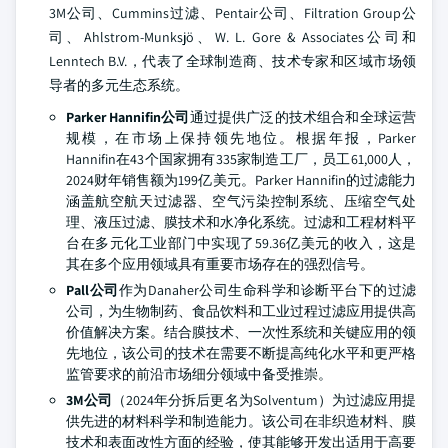
3M公司、Cummins过滤、Pentair公司、Filtration Group公
司、Ahlstrom-Munksjö、W. L. Gore & Associates公司和
Lenntech B.V.，代表了全球制造商、技术专家和区域市场领
导者的多元生态系统。
Parker Hannifin公司
通过提供广泛的技术组合和全球运营
规模，在市场上保持领先地位。根据年报，Parker
Hannifin在43个国家拥有335家制造工厂，员工61,000人，
2024财年销售额为199亿美元。Parker Hannifin的过滤能力
涵盖航空航天过滤器、空气污染控制系统、压缩空气处
理、液压过滤、膜技术和水净化系统。过滤和工程材料平
台在多元化工业部门中实现了59.36亿美元的收入，这是
其在多个应用领域具有重要市场存在的强烈信号。
Pall公司
作为Danaher公司生命科学和诊断平台下的过滤
公司，为生物制药、食品饮料和工业过程过滤应用提供高
价值解决方案。结合膜技术、一次性系统和关键应用的领
先地位，该公司的技术在需要不断提高纯化水平和更严格
监管要求的前沿市场细分领域中备受推崇。
3M公司
（2024年分拆后更名为Solventum）为过滤应用提
供先进的材料科学和制造能力。该公司在非织造材料、膜
技术和表面改性方面的经验，使其能够开发出适用于高要