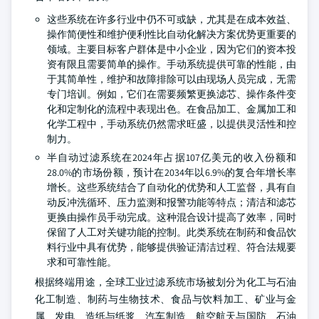
这些系统在许多行业中仍不可或缺，尤其是在成本效益、
操作简便性和维护便利性比自动化解决方案优势更重要的
领域。主要目标客户群体是中小企业，因为它们的资本投
资有限且需要简单的操作。手动系统提供可靠的性能，由
于其简单性，维护和故障排除可以由现场人员完成，无需
专门培训。例如，它们在需要频繁更换滤芯、操作条件变
化和定制化的流程中表现出色。在食品加工、金属加工和
化学工程中，手动系统仍然需求旺盛，以提供灵活性和控
制力。
半自动过滤系统在2024年占据107亿美元的收入份额和
28.0%的市场份额，预计在2034年以6.9%的复合年增长率
增长。这些系统结合了自动化的优势和人工监督，具有自
动反冲洗循环、压力监测和报警功能等特点；清洁和滤芯
更换由操作员手动完成。这种混合设计提高了效率，同时
保留了人工对关键功能的控制。此类系统在制药和食品饮
料行业中具有优势，能够提供验证清洁过程、符合法规要
求和可靠性能。
根据终端用途，全球工业过滤系统市场被划分为化工与石油
化工制造、制药与生物技术、食品与饮料加工、矿业与金
属、发电、造纸与纸浆、汽车制造、航空航天与国防、石油