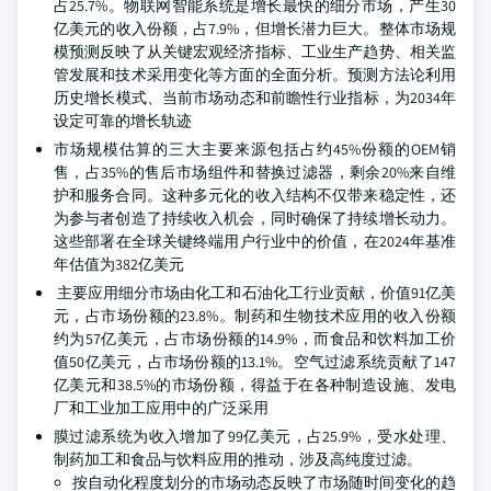
占25.7%。物联网智能系统是增长最快的细分市场，产生30
亿美元的收入份额，占7.9%，但增长潜力巨大。整体市场规
模预测反映了从关键宏观经济指标、工业生产趋势、相关监
管发展和技术采用变化等方面的全面分析。预测方法论利用
历史增长模式、当前市场动态和前瞻性行业指标，为2034年
设定可靠的增长轨迹
市场规模估算的三大主要来源包括占约45%份额的OEM销
售，占35%的售后市场组件和替换过滤器，剩余20%来自维
护和服务合同。这种多元化的收入结构不仅带来稳定性，还
为参与者创造了持续收入机会，同时确保了持续增长动力。
这些部署在全球关键终端用户行业中的价值，在2024年基准
年估值为382亿美元
主要应用细分市场由化工和石油化工行业贡献，价值91亿美
元，占市场份额的23.8%。制药和生物技术应用的收入份额
约为57亿美元，占市场份额的14.9%，而食品和饮料加工价
值50亿美元，占市场份额的13.1%。空气过滤系统贡献了147
亿美元和38.5%的市场份额，得益于在各种制造设施、发电
厂和工业加工应用中的广泛采用
膜过滤系统为收入增加了99亿美元，占25.9%，受水处理、
制药加工和食品与饮料应用的推动，涉及高纯度过滤。
按自动化程度划分的市场动态反映了市场随时间变化的趋