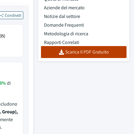
Aziende del mercato
Condividi
Notizie dal settore
Domande Frequenti
Metodologia di ricerca
35)
Rapporti Correlati
Scarica Il PDF Gratuito
,3%
di
includono
L Group),
vamente
.