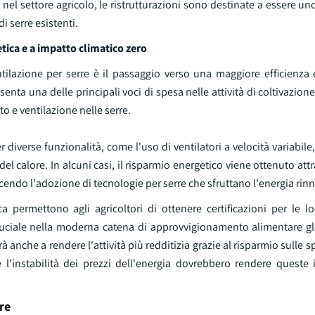
el settore agricolo, le ristrutturazioni sono destinate a essere uno
i serre esistenti.
etica e a impatto climatico zero
tilazione per serre è il passaggio verso una maggiore efficienza 
nta una delle principali voci di spesa nelle attività di coltivazione 
o e ventilazione nelle serre.
r diverse funzionalità, come l'uso di ventilatori a velocità variabile
l calore. In alcuni casi, il risparmio energetico viene ottenuto attr
scendo l'adozione di tecnologie per serre che sfruttano l'energia rin
ca permettono agli agricoltori di ottenere certificazioni per le l
uciale nella moderna catena di approvvigionamento alimentare g
anche a rendere l'attività più redditizia grazie al risparmio sulle s
l'instabilità dei prezzi dell'energia dovrebbero rendere queste 
re