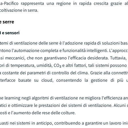
ia-Pacifico rappresenta una regione in rapida crescita grazie a
oltivazione in serra.
e serre
I e sensori
temi di ventilazione delle serre è l'adozione rapida di soluzioni bas
nsentono l'automazione completa e funzionalità intelligenti. L'approcc
si meccanici, che non garantivano l'efficacia desiderata. Tuttavia
ori di temperatura, umidità, CO₂ e altri fattori, tali sistemi posso
 costante dei parametri di controllo del clima. Grazie alla connettiv
nterfacce basate su cloud, consentendo la gestione di più u
ne learning negli algoritmi di ventilazione ne migliora l'efficienza a
ici e ottimizzare le prestazioni dei sistemi di ventilazione. Alcuni 
costi e l'aumento delle rese delle colture.
asti nei sistemi in anticipo, contribuendo a garantire un lavoro ini