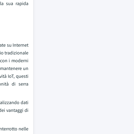
lla sua rapida
ate su Internet
io tradizionale
, con i moderni
no mantenere un
ità IoT, questi
nità di serra
nalizzando dati
dei vantaggi di
nterrotto nelle