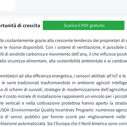
rtunità di crescita
Scarica il PDF gratuito
endo costantemente grazie alla crescente tendenza dei proprietari di 
utte le risorse disponibili. Con i sistemi di ventilazione, è possibile 
lli di anidride carbonica e movimento dell'aria, il che influisce posi
lla sicurezza alimentare, alla sostenibilità ambientale e ai cambia
ilatori ad alta efficienza energetica, i sensori abilitati all'IoT e le
le serre tradizionali trasformandole in ambienti agricoli intellige
so di schemi di sussidi, strategie di modernizzazione dell'agricoltur
il costo iniziale di installazione rappresenti un vincolo per i piccoli 
rie verticali e nella coltivazione protettiva hanno aperto la strad
 USDA (Environmental Quality Incentives Program): numerose agenz
 di servizi pubblici per fornire sconti per miglioramenti nelle 
entilazione automatizzata. Sia l'Europa che il Nord America sono cons