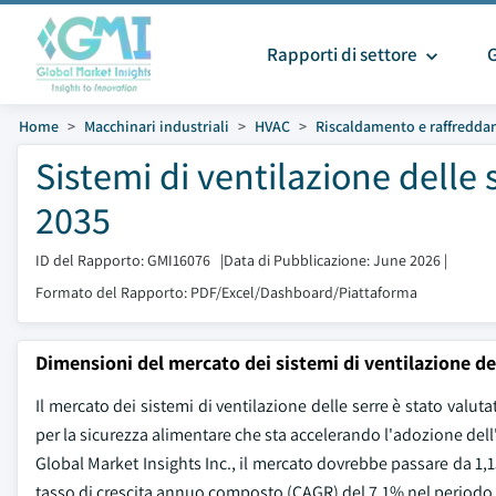
Rapporti di settore
Home
Macchinari industriali
HVAC
Riscaldamento e raffredd
Sistemi di ventilazione delle
2035
ID del Rapporto: GMI16076
|
Data di Pubblicazione: June 2026
|
Formato del Rapporto: PDF/Excel/Dashboard/Piattaforma
Dimensioni del mercato dei sistemi di ventilazione de
Il mercato dei sistemi di ventilazione delle serre è stato valut
per la sicurezza alimentare che sta accelerando l'adozione dell
Global Market Insights Inc., il mercato dovrebbe passare da 1,15 
tasso di crescita annuo composto (CAGR) del 7,1% nel periodo 