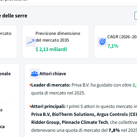
 delle serre
ercato
Previsione dimensione
CAGR (2026–20
del mercato 2035
7,1%
$ 2,13 miliardi
onale
Attori chiave
Leader di mercato:
Priva B.V. ha guidato con oltre
2
quota di mercato nel 2025.
Attori principali:
I primi 5 attori in questo mercato 
da
Priva B.V, BioTherm Solutions, Argus Controls (CE
Ridder Group, Pinnacle Climate Tech
, che colletti
ica
detenevano una quota di mercato del
7,8%
nel 2025