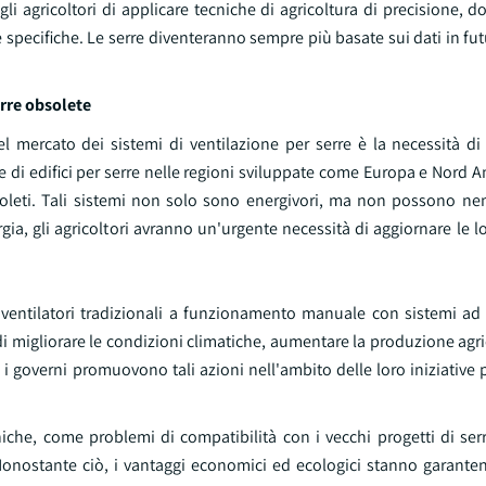
li agricoltori di applicare tecniche di agricoltura di precisione, d
e specifiche. Le serre diventeranno sempre più basate sui dati in f
erre obsolete
l mercato dei sistemi di ventilazione per serre è la necessità di 
e di edifici per serre nelle regioni sviluppate come Europa e Nord 
bsoleti. Tali sistemi non solo sono energivori, ma non possono 
gia, gli agricoltori avranno un'urgente necessità di aggiornare le lo
 e ventilatori tradizionali a funzionamento manuale con sistemi ad 
di migliorare le condizioni climatiche, aumentare la produzione agric
re, i governi promuovono tali azioni nell'ambito delle loro iniziative 
niche, come problemi di compatibilità con i vecchi progetti di serr
 Nonostante ciò, i vantaggi economici ed ecologici stanno garante