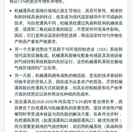
将以7.1%的复合年增长率增长。
机械通风在该细分领域占据主导地位，其高可靠性、精准控
制和持续高效的特点，使其成为现代温室栽培中不可或缺的
技术。与自然通风不同，机械系统通过风扇和鼓风机确保温
度、湿度和二氧化碳含量的稳定，不受室外环境条件影响。
因此，它们是商业温室的理想选择，商业温室对均匀作物生
产和高产量有严格要求。
另一个主要优势在于其易于与环境控制农业（CEA）系统和
现代温室设施集成。机械通风能够在配备传感器及其他设备
的气候控制系统框架内良好运行。这些机械通风系统在极端
气候区域得到广泛应用。
另一方面，机械通风拥有成熟的物流链、坚实的技术基础和
经验丰富的安装人员，因此成为众多农户的首选。尽管机械
通风较自然通风方式耗能更多，但其在控制精度和生产效率
方面的优势足以弥补商业化种植的高成本。
混合通风在2026-2035年间实现了8.3%的年复合增长率，因
其整合了自然通风与机械通风的双重优势。该技术使用户能
够同时享受成本效益与高性能的解决方案。在条件允许时，
自然通风系统（如屋顶通风口或侧面通风口）被优先使用；
而当需要更精准的气候控制时，则启用机械系统（风扇和排