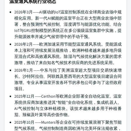
温室通风系统行业动态
2026年3月——AI驱动的IoT温室控制系统在全球商业农场中规
模化应用。新一代AI赋能的温室平台正在大型商业农场中部
署，整合预测性气候控制、湿度调节与能源优化功能。结合
IoT与GRU控制模型的系统正在多公顷级温室集群中实施，提
升能源效率并减少气候管理中的手动干预。
2026年2月——欧洲加速采用节能型温室通风系统。受能源成
本上涨和可持续发展法规推动，欧洲种植者越来越多地升级
至混合式和高效通风系统。除湿与气候优化解决方案的需求
激增，推动了来自知名气候技术供应商的先进系统采用。
2026年1月——中东与拉丁美洲温室超大型项目交易快速增
长。沙特阿拉伯、阿联酋及墨西哥的大型温室项目建设合同
激增。专业从事温室开发各环节的承包公司参与了这些政府
项目。
2025年12月——Certhon等欧洲企业部署全自动化温室。温室
系统供应商加速推进其“智能”全自动化系统，集成机器人、
AI气候控制与立体种植模块。该技术越来越多用于种植番
茄、辣椒及叶菜等高价值作物。
2025年10月——Munters等企业在可持续发展浪潮下聚焦节能
型气候系统。气候控制制造商因欧洲与北美环保法规收紧，