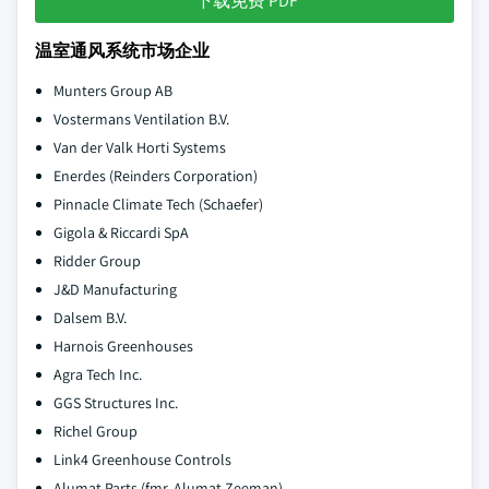
下载免费 PDF
温室通风系统市场企业
Munters Group AB
Vostermans Ventilation B.V.
Van der Valk Horti Systems
Enerdes (Reinders Corporation)
Pinnacle Climate Tech (Schaefer)
Gigola & Riccardi SpA
Ridder Group
J&D Manufacturing
Dalsem B.V.
Harnois Greenhouses
Agra Tech Inc.
GGS Structures Inc.
Richel Group
Link4 Greenhouse Controls
Alumat Parts (fmr. Alumat Zeeman)