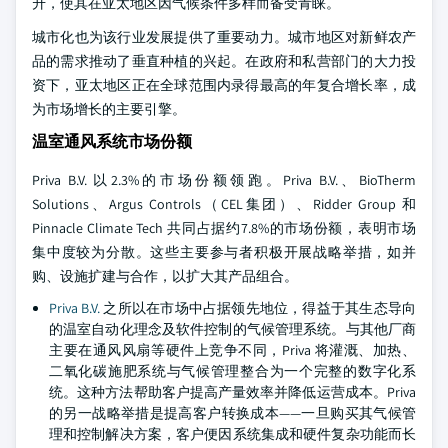
升，使其在亚太地区因气候条件多样而备受青睐。
城市化也为该行业发展提供了重要动力。城市地区对新鲜农产
品的需求推动了垂直种植的兴起。在政府和私营部门的大力投
资下，亚太地区正在全球范围内录得最高的年复合增长率，成
为市场增长的主要引擎。
温室通风系统市场份额
Priva B.V. 以2.3%的市场份额领跑。Priva B.V.、BioTherm
Solutions、Argus Controls（CEL集团）、Ridder Group 和
Pinnacle Climate Tech 共同占据约7.8%的市场份额，表明市场
集中度较为分散。这些主要参与者积极开展战略举措，如并
购、设施扩建与合作，以扩大其产品组合。
Priva B.V.
之所以在市场中占据领先地位，得益于其生态导向
的温室自动化理念及软件控制的气候管理系统。与其他厂商
主要在通风风扇等硬件上竞争不同，Priva 将灌溉、加热、
二氧化碳施肥系统与气候管理整合为一个完整的数字化系
统。这种方法帮助客户提高产量效率并降低运营成本。Priva
的另一战略举措是提高客户转换成本——一旦购买其气候管
理和控制解决方案，客户便因系统集成和硬件复杂功能而长