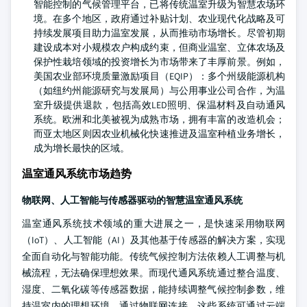
智能控制的气候管理平台，已将传统温室升级为智慧农场环
境。在多个地区，政府通过补贴计划、农业现代化战略及可
持续发展项目助力温室发展，从而推动市场增长。尽管初期
建设成本对小规模农户构成约束，但商业温室、立体农场及
保护性栽培领域的投资增长为市场带来了丰厚前景。例如，
美国农业部环境质量激励项目（EQIP）：多个州级能源机构
（如纽约州能源研究与发展局）与公用事业公司合作，为温
室升级提供退款，包括高效LED照明、保温材料及自动通风
系统。欧洲和北美被视为成熟市场，拥有丰富的改造机会；
而亚太地区则因农业机械化快速推进及温室种植业务增长，
成为增长最快的区域。
温室通风系统市场趋势
物联网、人工智能与传感器驱动的智慧温室通风系统
温室通风系统技术领域的重大进展之一，是快速采用物联网
（IoT）、人工智能（AI）及其他基于传感器的解决方案，实现
全面自动化与智能功能。传统气候控制方法依赖人工调整与机
械流程，无法确保理想效果。而现代通风系统通过整合温度、
湿度、二氧化碳等传感器数据，能持续调整气候控制参数，维
持温室内的理想环境。通过物联网连接，这些系统可通过云端