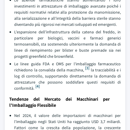
Le aziende farmaceutiche stanno aumentando i loro
investimenti in attrezzature di imballaggio avanzate poiché i
requisiti normativi relativi alla protezione da manomissione,
alla serializzazione e all'integrità della barriera sterile stanno
diventando più rigorosi nei mercati sviluppati ed emergenti.
L'espansione dell'infrastruttura della catena del freddo, in
particolare per biologici, vaccini e farmaci generici
termosensibili, sta sostenendo ulteriormente la domanda di
linee di riempimento per blister e buste premade sia nei
progetti greenfield che brownfield.
Le linee guida FDA e OMS per l'imballaggio farmaceutico
[3]
richiedono la convalida della macchina,
la tracciabilità e i
log di controllo, supportando direttamente la domanda di
attrezzature che possono soddisfare questi requisiti di
[4]
conformità.
Tendenze del Mercato dei Macchinari per
l'Imballaggio Flessibile
Nel 2024, il valore delle importazioni di macchinari per
l'imballaggio negli Stati Uniti ha raggiunto USD 3,7 miliardi.
Fattori come la crescita della popolazione, la crescente