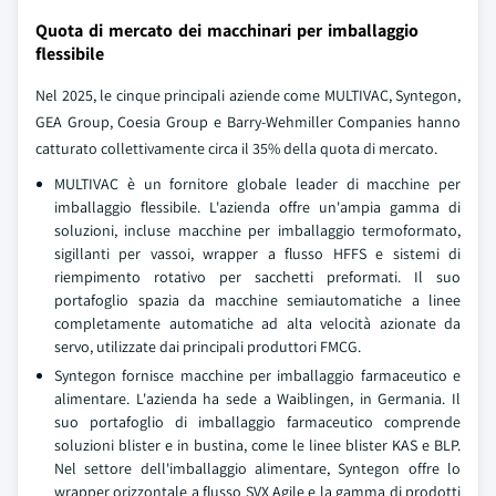
Quota di mercato dei macchinari per imballaggio
flessibile
Nel 2025, le cinque principali aziende come MULTIVAC, Syntegon,
GEA Group, Coesia Group e Barry-Wehmiller Companies hanno
catturato collettivamente circa il 35% della quota di mercato.
MULTIVAC è un fornitore globale leader di macchine per
imballaggio flessibile. L'azienda offre un'ampia gamma di
soluzioni, incluse macchine per imballaggio termoformato,
sigillanti per vassoi, wrapper a flusso HFFS e sistemi di
riempimento rotativo per sacchetti preformati. Il suo
portafoglio spazia da macchine semiautomatiche a linee
completamente automatiche ad alta velocità azionate da
servo, utilizzate dai principali produttori FMCG.
Syntegon fornisce macchine per imballaggio farmaceutico e
alimentare. L'azienda ha sede a Waiblingen, in Germania. Il
suo portafoglio di imballaggio farmaceutico comprende
soluzioni blister e in bustina, come le linee blister KAS e BLP.
Nel settore dell'imballaggio alimentare, Syntegon offre lo
wrapper orizzontale a flusso SVX Agile e la gamma di prodotti