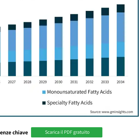
enze chiave
Scarica il PDF gratuito