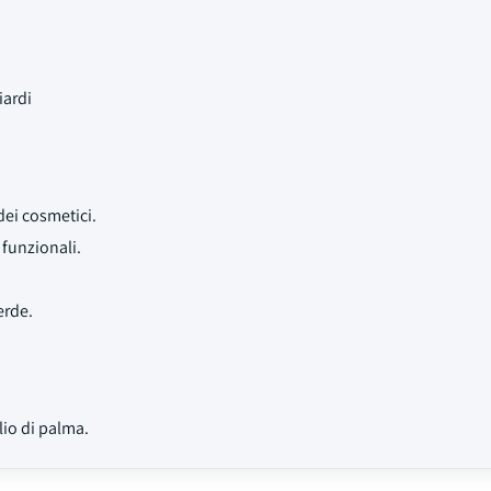
iardi
dei cosmetici.
 funzionali.
erde.
lio di palma.