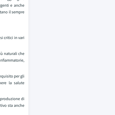
rgenti e anche
stano il sempre
 critici in vari
iù naturali che
infiammatorie,
quisito per gli
nere la salute
a produzione di
itivo sta anche