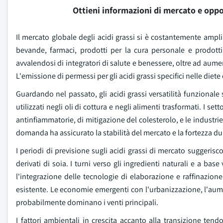
Ottieni informazioni di mercato e oppo
Il mercato globale degli acidi grassi si è costantemente ampli
bevande, farmaci, prodotti per la cura personale e prodotti
avvalendosi di integratori di salute e benessere, oltre ad aumentar
L'emissione di permessi per gli acidi grassi specifici nelle di
Guardando nel passato, gli acidi grassi versatilità funzional
utilizzati negli oli di cottura e negli alimenti trasformati. I set
antinfiammatorie, di mitigazione del colesterolo, e le industrie
domanda ha assicurato la stabilità del mercato e la fortezza 
I periodi di previsione sugli acidi grassi di mercato suggerisco
derivati di soia. I turni verso gli ingredienti naturali e a b
l'integrazione delle tecnologie di elaborazione e raffinazione
esistente. Le economie emergenti con l'urbanizzazione, l'au
probabilmente dominano i venti principali.
I fattori ambientali in crescita accanto alla transizione ten