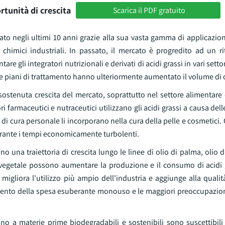
rtunità di crescita
Scarica il PDF gratuito
ato negli ultimi 10 anni grazie alla sua vasta gamma di applicazion
 chimici industriali. In passato, il mercato è progredito ad un 
e gli integratori nutrizionali e derivati di acidi grassi in vari settor
ete e piani di trattamento hanno ulteriormente aumentato il volume d
e sostenuta crescita del mercato, soprattutto nel settore alimenta
tori farmaceutici e nutraceutici utilizzano gli acidi grassi a causa del
 di cura personale li incorporano nella cura della pelle e cosmetici.
durante i tempi economicamente turbolenti.
no una traiettoria di crescita lungo le linee di olio di palma, olio d
ase vegetale possono aumentare la produzione e il consumo di acidi g
 migliora l'utilizzo più ampio dell'industria e aggiunge alla quali
mento della spesa esuberante monouso e le maggiori preoccupazioni
dono a materie prime biodegradabili e sostenibili sono suscettibil