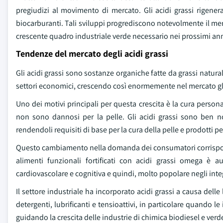
pregiudizi al movimento di mercato. Gli acidi grassi rigener
biocarburanti. Tali sviluppi progrediscono notevolmente il merc
crescente quadro industriale verde necessario nei prossimi ann
Tendenze del mercato degli acidi grassi
Gli acidi grassi sono sostanze organiche fatte da grassi naturali e 
settori economici, crescendo così enormemente nel mercato g
Uno dei motivi principali per questa crescita è la cura personal
non sono dannosi per la pelle. Gli acidi grassi sono ben no
rendendoli requisiti di base per la cura della pelle e prodotti per
Questo cambiamento nella domanda dei consumatori corrisponde 
alimenti funzionali fortificati con acidi grassi omega è a
cardiovascolare e cognitiva e quindi, molto popolare negli integr
Il settore industriale ha incorporato acidi grassi a causa dell
detergenti, lubrificanti e tensioattivi, in particolare quando 
guidando la crescita delle industrie di chimica biodiesel e ver