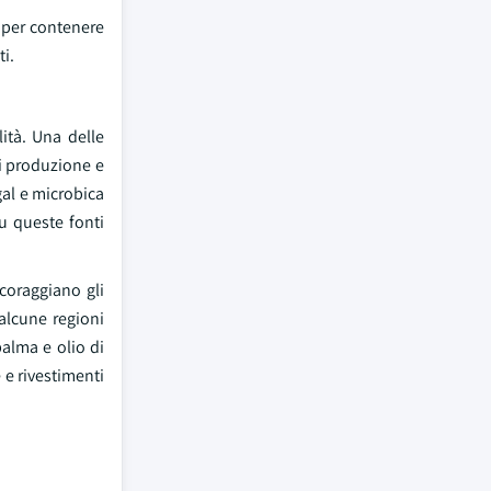
a per contenere
i.
lità. Una delle
di produzione e
gal e microbica
u queste fonti
coraggiano gli
 alcune regioni
palma e olio di
 e rivestimenti