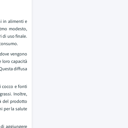
i in alimenti e
ritmo modesto,
i di uso finale.
i consumo.
re dove vengono
le loro capacità
 Questa diffusa
i cocco e fonti
rassi. Inoltre,
tà del prodotto
 per la salute
i di aggiungere