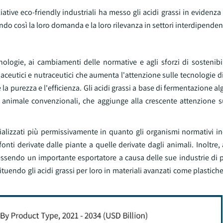
tive eco-friendly industriali ha messo gli acidi grassi in evidenz
do così la loro domanda e la loro rilevanza in settori interdipendent
nologie, ai cambiamenti delle normative e agli sforzi di sostenibi
maceutici e nutraceutici che aumenta l'attenzione sulle tecnologie 
 la purezza e l'efficienza. Gli acidi grassi a base di fermentazione al
e animale convenzionali, che aggiunge alla crescente attenzione s
alizzati più permissivamente in quanto gli organismi normativi in
onti derivate dalle piante a quelle derivate dagli animali. Inoltre,
 essendo un importante esportatore a causa delle sue industrie di 
uendo gli acidi grassi per loro in materiali avanzati come plastiche