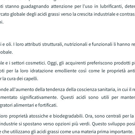
ati stanno guadagnando attenzione per l'uso in lubrificanti, dete
ato globale degli acidi grassi verso la crescita industriale e contra
i.
oli. I loro attributi strutturali, nutrizionali e funzionali li hanno resi
lobale.
e e i settori cosmetici. Oggi, gli acquirenti preferiscono prodotti p
ti per la loro idratazione emolliente così come le proprietà ant
 la cura dei capelli.
all'aumento della tendenza della coscienza sanitaria, in cui il re
umentato significativamente. Questi acidi sono utili per mante
atori alimentari e fortificati.
e loro proprietà atossiche e biodegradabili. Ora, sono centrali per l
le industrie si spostano verso opzioni più verdi. Questo sviluppo pos
de che utilizzano gli acidi grassi come una materia prima importante.