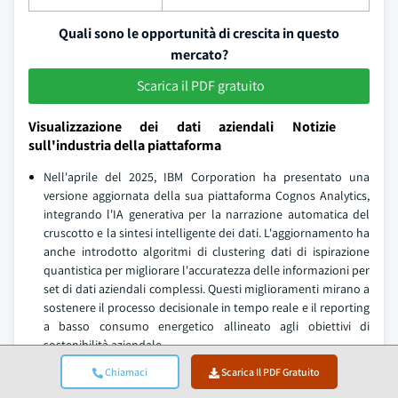
Quali sono le opportunità di crescita in questo
mercato?
Scarica il PDF gratuito
Visualizzazione dei dati aziendali Notizie
sull'industria della piattaforma
Nell'aprile del 2025, IBM Corporation ha presentato una
versione aggiornata della sua piattaforma Cognos Analytics,
integrando l'IA generativa per la narrazione automatica del
cruscotto e la sintesi intelligente dei dati. L'aggiornamento ha
anche introdotto algoritmi di clustering dati di ispirazione
quantistica per migliorare l'accuratezza delle informazioni per
set di dati aziendali complessi. Questi miglioramenti mirano a
sostenere il processo decisionale in tempo reale e il reporting
a basso consumo energetico allineato agli obiettivi di
sostenibilità aziendale.
Nel febbraio 2025, Microsoft Corporation ha lanciato un
Chiamaci
Scarica Il PDF Gratuito
importante aggiornamento a Power BI, incorporando le