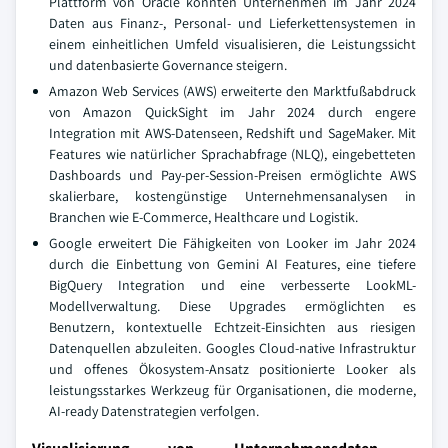
Plattform von Oracle konnten Unternehmen im Jahr 2024
Daten aus Finanz-, Personal- und Lieferkettensystemen in
einem einheitlichen Umfeld visualisieren, die Leistungssicht
und datenbasierte Governance steigern.
Amazon Web Services (AWS) erweiterte den Marktfußabdruck
von Amazon QuickSight im Jahr 2024 durch engere
Integration mit AWS-Datenseen, Redshift und SageMaker. Mit
Features wie natürlicher Sprachabfrage (NLQ), eingebetteten
Dashboards und Pay-per-Session-Preisen ermöglichte AWS
skalierbare, kostengünstige Unternehmensanalysen in
Branchen wie E-Commerce, Healthcare und Logistik.
Google erweitert Die Fähigkeiten von Looker im Jahr 2024
durch die Einbettung von Gemini AI Features, eine tiefere
BigQuery Integration und eine verbesserte LookML-
Modellverwaltung. Diese Upgrades ermöglichten es
Benutzern, kontextuelle Echtzeit-Einsichten aus riesigen
Datenquellen abzuleiten. Googles Cloud-native Infrastruktur
und offenes Ökosystem-Ansatz positionierte Looker als
leistungsstarkes Werkzeug für Organisationen, die moderne,
AI-ready Datenstrategien verfolgen.