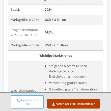
Basisjahr
2024
Marktgröße in 2024
USD 8.8 Billion
Prognosezeitraum
14.1%
2025 – 2034 CAGR
Marktgröße in 2034
USD 27.7 Billion
Wichtige Markttrends
steigende Nachfrage nach
datengesteuerten
Entscheidungsfindungen
Verbreitung großer Daten
Schnelle digitale Transformation in
Wachstumstreiber
der Industrie
Rufen Sie Uns
Wachsende Übernahme von
An
Kostenloses PDF Herunterladen
Cloud-basierten