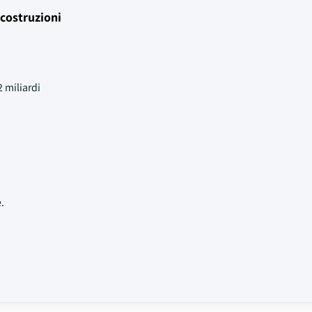
 costruzioni
 miliardi
.