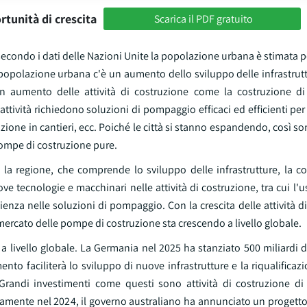
rtunità di crescita
Scarica il PDF gratuito
econdo i dati delle Nazioni Unite la popolazione urbana è stimata 
popolazione urbana c'è un aumento dello sviluppo delle infrastrutt
 un aumento delle attività di costruzione come la costruzione d
e attività richiedono soluzioni di pompaggio efficaci ed efficienti p
ione in cantieri, ecc. Poiché le città si stanno espandendo, così sono
ompe di costruzione pure.
a la regione, che comprende lo sviluppo delle infrastrutture, la c
ve tecnologie e macchinari nelle attività di costruzione, tra cui l
enza nelle soluzioni di pompaggio. Con la crescita delle attività d
l mercato delle pompe di costruzione sta crescendo a livello globale.
a livello globale. La Germania nel 2025 ha stanziato 500 miliardi di
ento faciliterà lo sviluppo di nuove infrastrutture e la riqualificazi
se. Grandi investimenti come questi sono attività di costruzione d
amente nel 2024, il governo australiano ha annunciato un progetto 