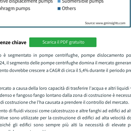
enze chiave
Scarica il PDF gratuito
tto è segmentato in pompe centrifughe, pompe dislocamento po
4, il segmento delle pompe centrifughe domina il mercato generando
ento dovrebbe crescere a CAGR di circa il 5,4% durante il periodo pr
to a causa della loro capacità di trasferire l'acqua e altri liquidi 
e denso e fangoso fango lontano dalla zona di costruzione è necess
di costruzione che l'ha causata a prendere il controllo del mercato.
 di fluidi viscosi come calcestruzzo e altre fanghi ad edifici ad al
ive sono utilizzate per la costruzione di edifici ad alta velocità 
iché gli edifici sono sempre più alti la necessità di elevate pr