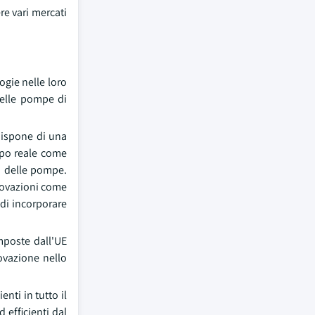
re vari mercati
ogie nelle loro
delle pompe di
dispone di una
mpo reale come
a delle pompe.
nnovazioni come
 di incorporare
mposte dall'UE
novazione nello
nti in tutto il
d efficienti dal