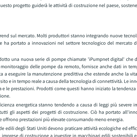
 Questo progetto guiderà le attività di costruzione nel paese, sostene
trend sul mercato. Molti produttori stanno integrando nuove tecnol
he ha portato a innovazioni nel settore tecnologico del mercato 
tto una nuova serie di pompe chiamate 'iPumpnet digital' che 
il monitoraggio delle pompe da remoto, fornisce anche dati in te
a a eseguire la manutenzione predittiva che estende anche la vit
 sito e in tempo reale a causa della tecnologia di connettività. Le i
 e le prestazioni. Prodotti come questi hanno iniziato la tendenza
zione.
ficienza energetica stanno tendendo a causa di leggi più severe i
tutti gli aspetti dei progetti di costruzione. Ciò ha portato all'in
che offrono prestazioni più elevate consumando meno energia.
dili degli Stati Uniti devono praticare attività ecologiche ed efficie
 le imprese di costruzione a investire in macchinari edili sostenibili e