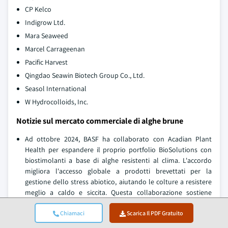
CP Kelco
Indigrow Ltd.
Mara Seaweed
Marcel Carrageenan
Pacific Harvest
Qingdao Seawin Biotech Group Co., Ltd.
Seasol International
W Hydrocolloids, Inc.
Notizie sul mercato commerciale di alghe brune
Ad ottobre 2024, BASF ha collaborato con Acadian Plant
Health per espandere il proprio portfolio BioSolutions con
biostimolanti a base di alghe resistenti al clima. L'accordo
migliora l'accesso globale a prodotti brevettati per la
gestione dello stress abiotico, aiutando le colture a resistere
meglio a caldo e siccita. Questa collaborazione sostiene
l'impegno di BASF per un'agricoltura intelligente dal punto di
vista climatico e rafforza le sue offerte biologiche per una
Chiamaci
Scarica Il PDF Gratuito
produzione agricola sostenibile e di alta qualita.