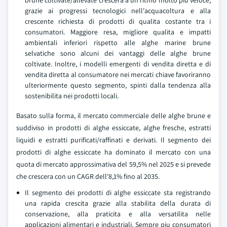
brune coltivate/allevate crescera a un ritmo molto piu veloce,
grazie ai progressi tecnologici nell'acquacoltura e alla
crescente richiesta di prodotti di qualita costante tra i
consumatori. Maggiore resa, migliore qualita e impatti
ambientali inferiori rispetto alle alghe marine brune
selvatiche sono alcuni dei vantaggi delle alghe brune
coltivate. Inoltre, i modelli emergenti di vendita diretta e di
vendita diretta al consumatore nei mercati chiave favoriranno
ulteriormente questo segmento, spinti dalla tendenza alla
sostenibilita nei prodotti locali.
Basato sulla forma, il mercato commerciale delle alghe brune e
suddiviso in prodotti di alghe essiccate, alghe fresche, estratti
liquidi e estratti purificati/raffinati e derivati. Il segmento dei
prodotti di alghe essiccate ha dominato il mercato con una
quota di mercato approssimativa del 59,5% nel 2025 e si prevede
che crescera con un CAGR dell'8,1% fino al 2035.
Il segmento dei prodotti di alghe essiccate sta registrando
una rapida crescita grazie alla stabilita della durata di
conservazione, alla praticita e alla versatilita nelle
applicazioni alimentari e industriali. Sempre piu consumatori