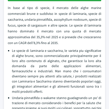
In base al tipo di specie, il mercato delle alghe marine
commerciali brune e suddiviso in specie di laminaria, specie di
saccharina, undaria pinnatifida, ascophyllum nodosum, specie di
fucus, specie di sargassum e altre specie. Le specie di laminaria
hanno dominato il mercato con una quota di mercato
approssimativa del 35,3% nel 2025 e si prevede che cresceranno
con un CAGR dell'8,3% fino al 2035.
Le specie di laminaria e saccharina, le varieta piu significative
di alghe brune, sono commercializzate principalmente per il
loro alto contenuto di alginato, che garantisce la loro alta
domanda da parte delle applicazioni alimentari,
farmaceutiche e industriali. Man mano che i consumatori
diventano sempre piu attenti alla salute, i prodotti realizzati
con Laminaria e Saccharina stanno diventando popolari oggi,
gli integratori alimentari e gli alimenti funzionali sono tra i
molti prodotti offerti.
Undaria pinnatifida o wakame stanno guadagnando un po' di
trazione di mercato considerando i benefici per la salute che
presenta insieme ai suoi molti usi culinari, soprattutto nei tipi