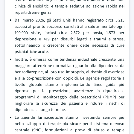
clinica di ansiolitici e terapie sedative ad azione rapida nei
reparti di emergenza.
Dal marzo 2026, gli Stati Uniti hanno registrato circa 5.215
accessi al pronto soccorso correlati alla salute mentale ogni
100.000 visite, inclusi circa 2.572 per ansia, 1.573 per
depressione e 419 per disturbi legati a traumi e stress,
sottolineando il crescente onere delle necessità di cure
psichiatriche acute.
Inoltre, è emersa come tendenza industriale crescente una
maggiore attenzione normativa riguardo alla dipendenza da
benzodiazepine, al loro uso improprio, al rischio di overdose
e alla co-prescrizione con oppioidi. Le agenzie regolatorie a
livello globale stanno implementando linee guida più
rigorose per le prescrizioni, avvertenze in riquadro e
programmi di monitoraggio delle prescrizioni (PDMP) per
migliorare la sicurezza dei pazienti e ridurre i rischi di
dipendenza a lungo termine.
Le aziende farmaceutiche stanno investendo sempre più
nello sviluppo di terapie più sicure per il sistema nervoso
centrale (SNC), formulazioni a prova di abuso e terapie