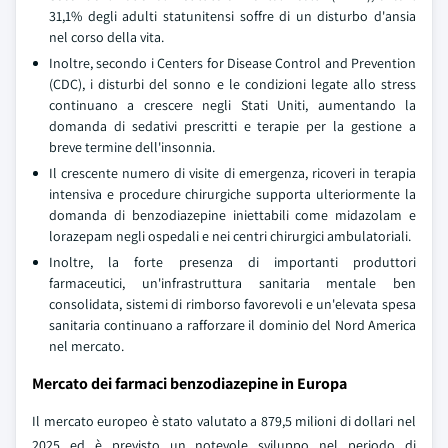
31,1% degli adulti statunitensi soffre di un disturbo d'ansia
nel corso della vita.
Inoltre, secondo i Centers for Disease Control and Prevention
(CDC), i disturbi del sonno e le condizioni legate allo stress
continuano a crescere negli Stati Uniti, aumentando la
domanda di sedativi prescritti e terapie per la gestione a
breve termine dell'insonnia.
Il crescente numero di visite di emergenza, ricoveri in terapia
intensiva e procedure chirurgiche supporta ulteriormente la
domanda di benzodiazepine iniettabili come midazolam e
lorazepam negli ospedali e nei centri chirurgici ambulatoriali.
Inoltre, la forte presenza di importanti produttori
farmaceutici, un'infrastruttura sanitaria mentale ben
consolidata, sistemi di rimborso favorevoli e un'elevata spesa
sanitaria continuano a rafforzare il dominio del Nord America
nel mercato.
Mercato dei farmaci benzodiazepine in Europa
Il mercato europeo è stato valutato a 879,5 milioni di dollari nel
2025 ed è previsto un notevole sviluppo nel periodo di