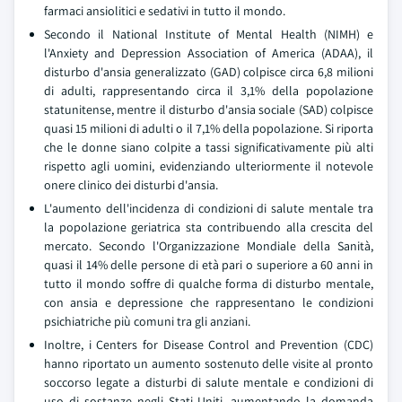
farmaci ansiolitici e sedativi in tutto il mondo.
Secondo il National Institute of Mental Health (NIMH) e
l'Anxiety and Depression Association of America (ADAA), il
disturbo d'ansia generalizzato (GAD) colpisce circa 6,8 milioni
di adulti, rappresentando circa il 3,1% della popolazione
statunitense, mentre il disturbo d'ansia sociale (SAD) colpisce
quasi 15 milioni di adulti o il 7,1% della popolazione. Si riporta
che le donne siano colpite a tassi significativamente più alti
rispetto agli uomini, evidenziando ulteriormente il notevole
onere clinico dei disturbi d'ansia.
L'aumento dell'incidenza di condizioni di salute mentale tra
la popolazione geriatrica sta contribuendo alla crescita del
mercato. Secondo l'Organizzazione Mondiale della Sanità,
quasi il 14% delle persone di età pari o superiore a 60 anni in
tutto il mondo soffre di qualche forma di disturbo mentale,
con ansia e depressione che rappresentano le condizioni
psichiatriche più comuni tra gli anziani.
Inoltre, i Centers for Disease Control and Prevention (CDC)
hanno riportato un aumento sostenuto delle visite al pronto
soccorso legate a disturbi di salute mentale e condizioni di
uso di sostanze negli Stati Uniti, aumentando la domanda