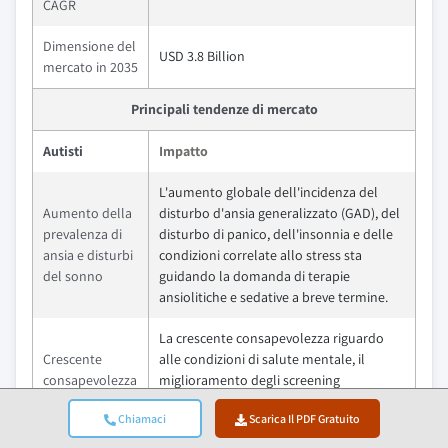
CAGR
Dimensione del
USD 3.8 Billion
mercato in 2035
Principali tendenze di mercato
Autisti
Impatto
L'aumento globale dell'incidenza del
Aumento della
disturbo d'ansia generalizzato (GAD), del
prevalenza di
disturbo di panico, dell'insonnia e delle
ansia e disturbi
condizioni correlate allo stress sta
del sonno
guidando la domanda di terapie
ansiolitiche e sedative a breve termine.
La crescente consapevolezza riguardo
Crescente
alle condizioni di salute mentale, il
consapevolezza
miglioramento degli screening
e tassi di
psichiatrici e l'espansione dell'accesso ai
Chiamaci
Scarica Il PDF Gratuito
diagnosi dei
servizi di assistenza sanitaria
problemi di
comportamentale stanno sostenendo la