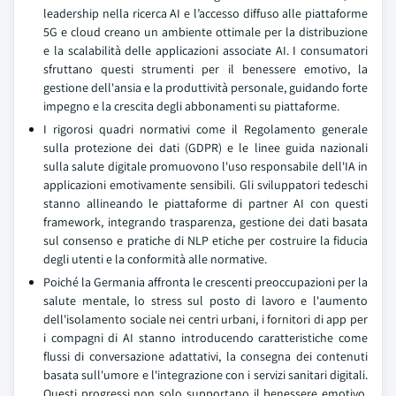
leadership nella ricerca AI e l’accesso diffuso alle piattaforme
5G e cloud creano un ambiente ottimale per la distribuzione
e la scalabilità delle applicazioni associate AI. I consumatori
sfruttano questi strumenti per il benessere emotivo, la
gestione dell'ansia e la produttività personale, guidando forte
impegno e la crescita degli abbonamenti su piattaforme.
I rigorosi quadri normativi come il Regolamento generale
sulla protezione dei dati (GDPR) e le linee guida nazionali
sulla salute digitale promuovono l'uso responsabile dell'IA in
applicazioni emotivamente sensibili. Gli sviluppatori tedeschi
stanno allineando le piattaforme di partner AI con questi
framework, integrando trasparenza, gestione dei dati basata
sul consenso e pratiche di NLP etiche per costruire la fiducia
degli utenti e la conformità alle normative.
Poiché la Germania affronta le crescenti preoccupazioni per la
salute mentale, lo stress sul posto di lavoro e l'aumento
dell'isolamento sociale nei centri urbani, i fornitori di app per
i compagni di AI stanno introducendo caratteristiche come
flussi di conversazione adattativi, la consegna dei contenuti
basata sull'umore e l'integrazione con i servizi sanitari digitali.
Questi progressi non solo supportano il benessere emotivo,