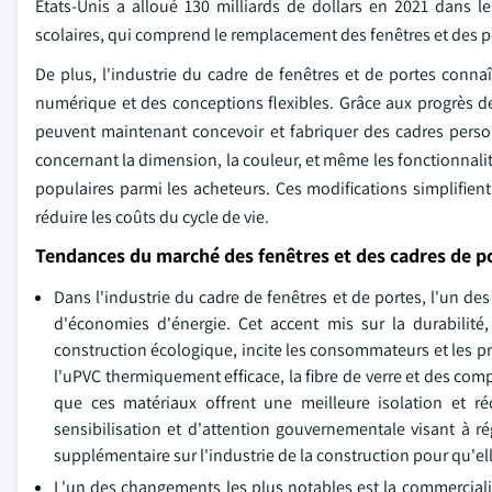
États-Unis a alloué 130 milliards de dollars en 2021 dans l
scolaires, qui comprend le remplacement des fenêtres et des por
De plus, l'industrie du cadre de fenêtres et de portes conna
numérique et des conceptions flexibles. Grâce aux progrès de 
peuvent maintenant concevoir et fabriquer des cadres perso
concernant la dimension, la couleur, et même les fonctionnalit
populaires parmi les acheteurs. Ces modifications simplifient 
réduire les coûts du cycle de vie.
Tendances du marché des fenêtres et des cadres de p
Dans l'industrie du cadre de fenêtres et de portes, l'un d
d'économies d'énergie. Cet accent mis sur la durabilité,
construction écologique, incite les consommateurs et les pro
l'uPVC thermiquement efficace, la fibre de verre et des co
que ces matériaux offrent une meilleure isolation et ré
sensibilisation et d'attention gouvernementale visant à 
supplémentaire sur l'industrie de la construction pour qu'e
L'un des changements les plus notables est la commercialis