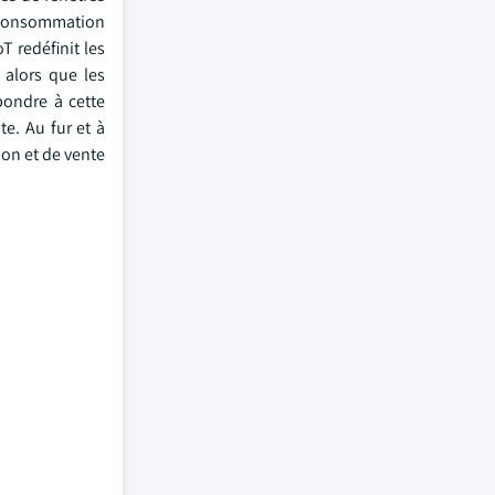
a consommation
T redéfinit les
 alors que les
pondre à cette
e. Au fur et à
ion et de vente