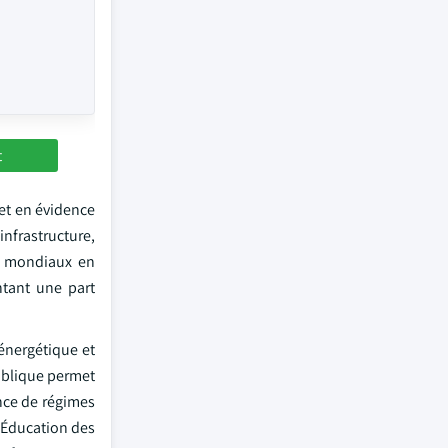
t
met en évidence
nfrastructure,
s mondiaux en
ntant une part
 énergétique et
publique permet
ence de régimes
l'Éducation des