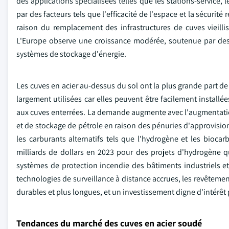
des applications spécialisées telles que les stations-service,
par des facteurs tels que l'efficacité de l'espace et la sécuri
raison du remplacement des infrastructures de cuves vieill
L'Europe observe une croissance modérée, soutenue par des 
systèmes de stockage d'énergie.
Les cuves en acier au-dessus du sol ont la plus grande part d
largement utilisées car elles peuvent être facilement installé
aux cuves enterrées. La demande augmente avec l'augmentati
et de stockage de pétrole en raison des pénuries d'approvisio
les carburants alternatifs tels que l'hydrogène et les bioca
milliards de dollars en 2023 pour des projets d'hydrogène
systèmes de protection incendie des bâtiments industriels
technologies de surveillance à distance accrues, les revêtemen
durables et plus longues, et un investissement digne d'intérêt
Tendances du marché des cuves en acier soudé