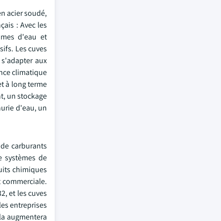
en acier soudé,
çais : Avec les
mmes d'eau et
sifs. Les cuves
 s'adapter aux
ence climatique
t à long terme
nt, un stockage
nurie d'eau, un
 de carburants
de systèmes de
duits chimiques
et commerciale.
2, et les cuves
les entreprises
Cela augmentera