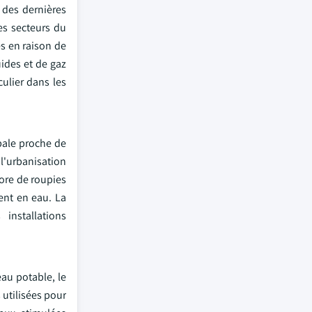
 des dernières
es secteurs du
es en raison de
uides et de gaz
culier dans les
obale proche de
 l'urbanisation
rore de roupies
ent en eau. La
installations
au potable, le
 utilisées pour