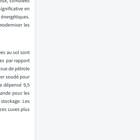
reux, stimulées
ignificative en
 énergétiques.
moderniser les
ves au sol sont
ses par rapport
rue de pétrole
cier soudé pour
 a dépensé 9,5
mande pour les
 stockage. Les
 ces cuves plus