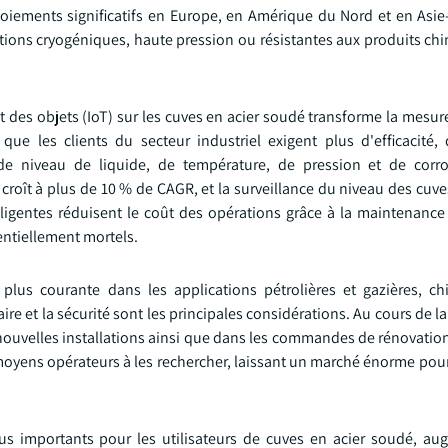
oiements significatifs en Europe, en Amérique du Nord et en Asie-
tions cryogéniques, haute pression ou résistantes aux produits ch
t des objets (IoT) sur les cuves en acier soudé transforme la mesu
ue les clients du secteur industriel exigent plus d'efficacité, 
 de niveau de liquide, de température, de pression et de corr
l croît à plus de 10 % de CAGR, et la surveillance du niveau des cuve
elligentes réduisent le coût des opérations grâce à la maintenance
entiellement mortels.
 plus courante dans les applications pétrolières et gazières, c
ire et la sécurité sont les principales considérations. Au cours de l
 nouvelles installations ainsi que dans les commandes de rénovatio
 moyens opérateurs à les rechercher, laissant un marché énorme pour
us importants pour les utilisateurs de cuves en acier soudé, au