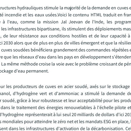
tructures hydrauliques stimule la majorité de la demande en cuves 
té incendie et les eaux usées.Voici le contenu HTML traduit en fran
le à l'eau, comme la mission Jal Jeevan de l'Inde, les progra
r les infrastructures bipartisane, ils stimulent des déploiements mas
, de leur résistance aux conditions hostiles et de leur capacité à
ci 2030 alors que de plus en plus de villes émergent et que la résili
des cuves soudées bénéficiera grandement des commandes répétées e
sure que les réseaux d'eau dans les pays en développement s'étende
e. La même méthode croise la voie avec le problème croissant de pé
stockage d'eau permanent.
our les producteurs de cuves en acier soudé, axés sur le stockage
'éthanol, d'hydrogène vert et d'ammoniac a stimulé la demande 
r soudé, grâce à leur robustesse et leur acceptabilité pour les pro
 dans le traitement des énergies renouvelables à l'échelle pilote 
'hydrogène représenterait à lui seul 20 milliards de dollars d'ici 203
 mondiales pour atteindre le zéro net et les mandats ESG en place, 
ssent dans les infrastructures d'activation de la décarbonisation. 