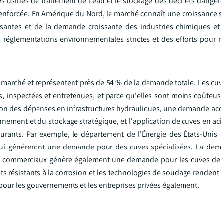
 les usines de traitement de l'eau et le stockage des déchets dange
té renforcée. En Amérique du Nord, le marché connaît une croissance s
issantes et de la demande croissante des industries chimiques et
réglementations environnementales strictes et des efforts pour 
e marché et représentent près de 54 % de la demande totale. Les cu
es, inspectées et entretenues, et parce qu'elles sont moins coûteu
on des dépenses en infrastructures hydrauliques, une demande acc
nnement et du stockage stratégique, et l'application de cuves en a
rburants. Par exemple, le département de l'Énergie des États-Unis
 qui généreront une demande pour des cuves spécialisées. La de
 et commerciaux génère également une demande pour les cuves de
ts résistants à la corrosion et les technologies de soudage rendent
 pour les gouvernements et les entreprises privées également.