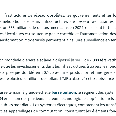
des infrastructures de réseau obsolètes, les gouvernements et les 
mélioration de leurs infrastructures de réseau vieillissantes
iron 338 milliards de dollars américains en 2024, et se sont forte
s électriques est soutenue par le contrôle et l'automatisation des 
ansformation modernisés permettant ainsi une surveillance en temp
tion mondiale d'énergie solaire a dépassé le seuil de 2 000 térawat
re que les investissements dans les infrastructures à travers le m
e a presque doublé en 2024, avec une production et une généra
 de plusieurs millions de dollars. L'AIE a observé cette croissance 
asse tension à grande échelle
basse tension
, le segment des systè
034 en raison des plusieurs facteurs technologiques, opérationnels 
 publics mondiaux. Les systèmes électriques, comprenant les transf
s et les appareillages de commutation, constituent les éléments f