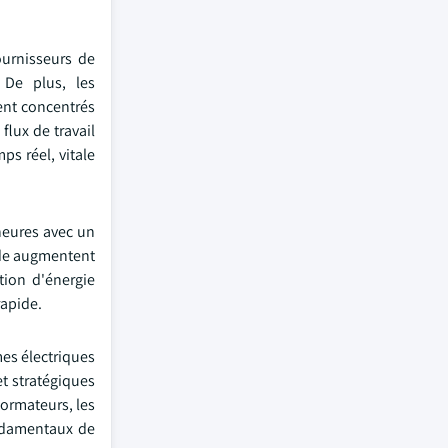
fournisseurs de
. De plus, les
ment concentrés
flux de travail
s réel, vitale
theures avec un
onde augmentent
tion d'énergie
rapide.
mes électriques
et stratégiques
ormateurs, les
ondamentaux de