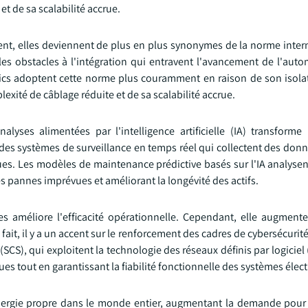
t de sa scalabilité accrue.
t, elles deviennent de plus en plus synonymes de la norme inter
es obstacles à l'intégration qui entravent l'avancement de l'auto
lics adoptent cette norme plus couramment en raison de son isola
xité de câblage réduite et de sa scalabilité accrue.
nalyses alimentées par l'intelligence artificielle (IA) transforme
des systèmes de surveillance en temps réel qui collectent des don
iques. Les modèles de maintenance prédictive basés sur l'IA analys
les pannes imprévues et améliorant la longévité des actifs.
s améliore l'efficacité opérationnelle. Cependant, elle augment
e fait, il y a un accent sur le renforcement des cadres de cybersécuri
CS), qui exploitent la technologie des réseaux définis par logiciel 
es tout en garantissant la fiabilité fonctionnelle des systèmes élect
'énergie propre dans le monde entier, augmentant la demande pour