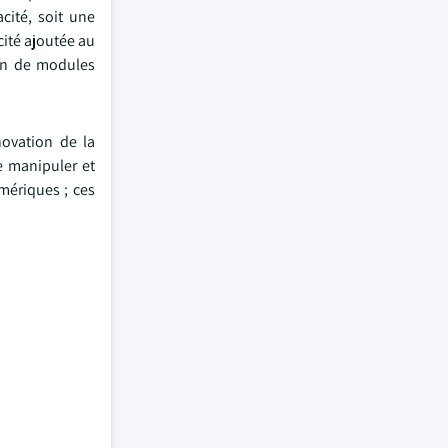
cité, soit une
cité ajoutée au
ion de modules
novation de la
e manipuler et
mériques ; ces