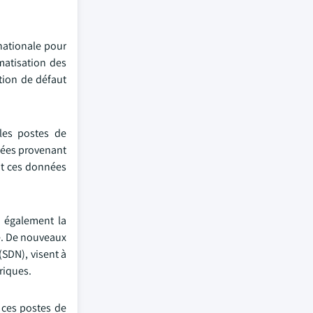
nationale pour
matisation des
tion de défaut
 les postes de
nées provenant
ent ces données
e également la
té. De nouveaux
(SDN), visent à
riques.
 ces postes de