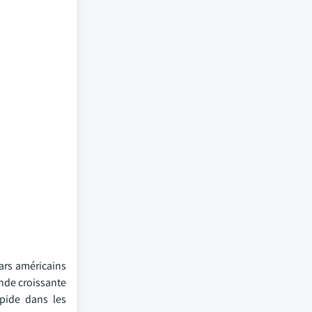
lars américains
ande croissante
apide dans les