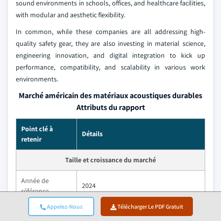
sound environments in schools, offices, and healthcare facilities,
with modular and aesthetic flexibility.
In common, while these companies are all addressing high-
quality safety gear, they are also investing in material science,
engineering innovation, and digital integration to kick up
performance, compatibility, and scalability in various work
environments.
Marché américain des matériaux acoustiques durables
Attributs du rapport
Point clé à
Détails
retenir
Taille et croissance du marché
Année de
2024
référence
Appelez-Nous
Télécharger Le PDF Gratuit
Taille du marché
USD 5.7 Billion