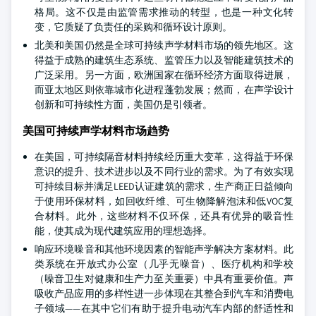
格局。这不仅是由监管需求推动的转型，也是一种文化转
变，它质疑了负责任的采购和循环设计原则。
北美和美国仍然是全球可持续声学材料市场的领先地区。这
得益于成熟的建筑生态系统、监管压力以及智能建筑技术的
广泛采用。另一方面，欧洲国家在循环经济方面取得进展，
而亚太地区则依靠城市化进程蓬勃发展；然而，在声学设计
创新和可持续性方面，美国仍是引领者。
美国可持续声学材料市场趋势
在美国，可持续隔音材料持续经历重大变革，这得益于环保
意识的提升、技术进步以及不同行业的需求。为了有效实现
可持续目标并满足LEED认证建筑的需求，生产商正日益倾向
于使用环保材料，如回收纤维、可生物降解泡沫和低VOC复
合材料。此外，这些材料不仅环保，还具有优异的吸音性
能，使其成为现代建筑应用的理想选择。
响应环境噪音和其他环境因素的智能声学解决方案材料。此
类系统在开放式办公室（几乎无噪音）、医疗机构和学校
（噪音卫生对健康和生产力至关重要）中具有重要价值。声
吸收产品应用的多样性进一步体现在其整合到汽车和消费电
子领域——在其中它们有助于提升电动汽车内部的舒适性和