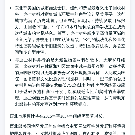
东北部美国的城市如波士顿、纽约和费城最近采用了回收材
料，这些材料对密集城市环境中的声学设计至关重要，这些
城市充满了历史建筑，但正在朝着现代可持续发展目标努
力。由回收PET瓶、牛仔布和木纤维制成的声学板正在成为
这些城市的常见特色。然而，这些材料减少了高流量区域的
噪音污染，并被用于LEED认证建筑。它们的模块化和轻量化
特性使其能够用于旧建筑的改造，特别是教育机构、办公空
间和多户型住宅。
与这些材料并行的是天然生物基材料如软木、大麻和纤维
素，这些材料在健康和社区建筑中越来越受欢迎。这些优秀
的声吸收材料以无毒和改善室内环境健康著称，因此成为医
院、图书馆和文化设施的理想选择。同时，一些低影响合成
材料和先进的环保技术如低VOC泡沫和智能声学系统正被应
用于基础设施和商业开发，以实现适应性和实时的声学管
理。这些创新允许基于实时监测的适应性声控，从而帮助东
北部各州的开发商达到声学和环境标准。
西北市场预计将在2025年至2034年间经历显著增长。
西北部美国地区发展的各种概念主要围绕可持续发展和环境保
护理念展开。回收材料推动声学创新。在西雅图、波特兰、博