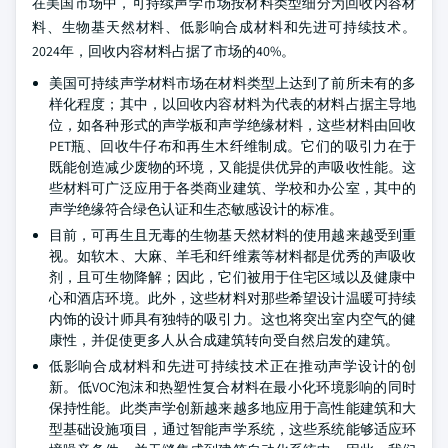
在美国市场中，可持续声学市场按材料类型细分为回收内容材
料、生物基天然材料、低影响合成材料和先进可持续技术。
2024年，回收内容材料占据了市场的40%。
美国可持续声学材料市场在材料类型上达到了前所未有的多
样化程度；其中，以回收内容材料为代表的材料占据主导地
位，如各种形式的声学板和声学绝缘材料，这些材料由回收
PET瓶、回收牛仔布和再生木纤维制成。它们的吸引力在于
既能创造减少废物的环境，又能提供优异的声吸收性能。这
些材料可广泛应用于各类商业建筑、学校和办公室，其中的
声学绝缘符合绿色认证和生态敏感设计的标准。
目前，可再生且无毒的生物基天然材料的使用越来越受到重
视。如软木、大麻、羊毛和纤维素等材料都是优秀的声吸收
剂，且可生物降解；因此，它们被用于住宅区域以及健康中
心和酒店环境。此外，这些材料对那些希望设计温暖可持续
内饰的设计师具有独特的吸引力。这也将突出室内空气的健
康性，并促使更多人从合成建筑转向受自然启发的建筑。
低影响合成材料和先进可持续技术正在推动声学设计的创
新。低VOC泡沫和热塑性复合材料在最小化环境影响的同时
保持性能。此类声学创新越来越多地应用于高性能建筑和大
型基础设施项目，通过智能声学系统，这些系统能够适应环