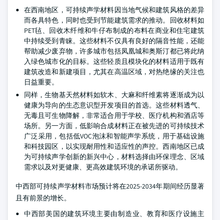
在西南地区，可持续声学材料因当地气候和建筑风格的差异
而各具特色，同时也受到节能建筑需求的推动。回收材料如
PET毡、回收木纤维和牛仔布制成的布料在商业和住宅建筑
中持续受到青睐。这些材料不仅具有良好的隔音性能，还能
帮助减少废弃物，许多城市包括凤凰城和奥斯汀都已将此纳
入绿色城市化的目标。这些轻质且模块化的材料适用于既有
建筑改造和新建项目，尤其在高温区域，对热绝缘的关注也
日益重要。
同样，生物基天然材料如软木、大麻和纤维素将逐渐成为以
健康为导向的生态意识型开发项目的首选。这些材料透气、
无毒且可生物降解，非常适合用于学校、医疗机构和酒店等
场所。另一方面，低影响合成材料正在被先进的可持续技术
广泛采用，包括低VOC泡沫和智能声学系统，用于基础设施
和科技园区，以实现耐用性和适应性的声控。西南地区已成
为可持续声学创新的新兴中心，材料选择由环保理念、区域
需求以及对更健康、更高效建筑环境的承诺所驱动。
中西部可持续声学材料市场预计将在2025-2034年期间经历显著
且有前景的增长。
中西部美国的建筑环境主要由制造业、教育和医疗设施主