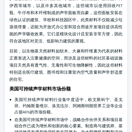
伊西等城市，以及许多其他城市，这些城市以使用回收PET
瓶、牛仔布和木纤维制成的声学面板而自豪，这些面板安装在
绿色认证的建筑、学校和科技园区中。此类材料不仅能减少垃
圾填埋量，还能为开放式办公室和混合用途开发项目提供高性
能的声学吸收效果。它们是模块化设计且安装非常方便，因此
符合该地区对灵活、低影响力建筑的重视。
目前，以生物基天然材料如软木、大麻和纤维素为代表的材料
正逐渐进入注重健康的空间，而涉及这些材料的社区基础设施
项目天然具有透气性、无毒性和可生物降解性，因此这些材料
特别适合医疗建筑、图书馆和注重室内空气质量和声学舒适度
的住宅。
美国可持续声学材料市场份额
美国可持续声学材料行业集中度适中，欧文斯科宁、圣戈
班、约翰斯曼维尔、洛克伍尔、阿姆斯特朗世界工业等企业
占据46%的市场份额。
在美国可持续声学材料市场中，战略合作伙伴关系和项目基
础合作已成为增长和创新的核心要素。制造商与建筑师、基