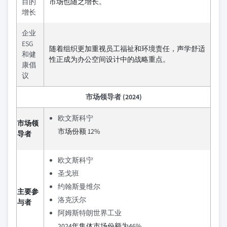
目的
市场也随之增长。
增长
企业
ESG
随着组织更加重视员工福祉和环境责任，声学舒适
和健
性正成为办公空间设计中的战略重点。
康倡
议
市场领导者 (2024)
欧文斯科宁
市场领
市场份额 12%
导者
欧文斯科宁
圣戈班
约翰斯曼维尔
主要参
洛克沃尔
与者
阿姆斯特朗世界工业
2024年集体市场份额为46%