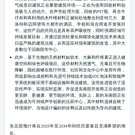
气候意识建筑正在重塑建筑环境——正在为使用回收材料创
造吸引人的动力。在声学处理方面，回收的PET瓶、再生牛
仔布和再利用的木纤维材料正被轻松地整合到亚特兰大、夏
洛特和迈阿密等大都市的酒店、学校和混合用途开发项目
中。这些产品的共同点是具有高声吸收性，同时强调区域可
持续发展目标，并通过提供轻量化和模块化建筑技术来满足
日益严格的建筑法规，从而适应对现有建筑的改造，其中大
多数位于旧南部市中心。
此外，基于生物的天然材料如软木、大麻和纤维素正进入健
康空间和绿色评级项目。这些材料天然透气、无毒且可生物
降解，因此能够在医疗环境、社区和文化中心中发挥作用，
而低影响合成材料和先进可持续技术如低VOC泡沫和智能声
学系统则被应用于基础设施和商业建筑。这些改进提供了适
应性声学，实现实时监测，并促进东南部开发商正在创造的
更安静、更健康、更节能的环境。实际上，新的东南部正在
迅速成为可持续声学创新的活跃中心，其中材料选择反映了
环境保护、当地设计偏好的诠释以及以性能为导向的建筑。
东北部预计将在2025年至2034年间经历显著且充满希望的增
长。