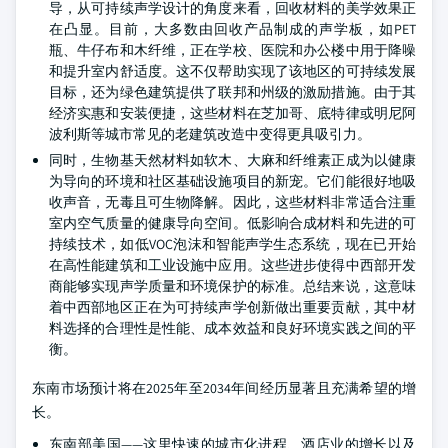
导，从可持续声学设计的角度来看，回收材料的美学效果正
在凸显。目前，大多数由回收产品制成的声学板，如PET
瓶、牛仔布和木纤维，正在学校、医院和办公楼中用于降噪
和提升室内舒适度。这不仅帮助实现了该地区的可持续发展
目标，还为绿色建筑提供了联邦和州级的激励措施。由于其
经济实惠和安装便捷，这些材料在芝加哥、底特律或明尼阿
波利斯等城市常见的老建筑改造中变得更具吸引力。
同时，生物基天然材料如软木、大麻和纤维素正成为以健康
为导向的环境和社区基础设施项目的新宠。它们能很好地吸
收声音，无毒且可生物降解。因此，这些材料非常适合注重
室内空气质量的健康导向空间。低影响合成材料和先进的可
持续技术，如低VOC泡沫和智能声学生态系统，现在已开始
在高性能建筑和工业设施中应用。这些进步使得中西部开发
商能够实现声学质量和环境保护的标准。总结来说，这意味
着中西部地区正在为可持续声学创新做出重要贡献，其中材
料选择的合理性是性能、成本效益和良好环境实践之间的平
衡。
东南市场预计将在2025年至2034年间经历显著且充满希望的增
长。
东南部美国——这里快速的城市化进程、酒店业的增长以及