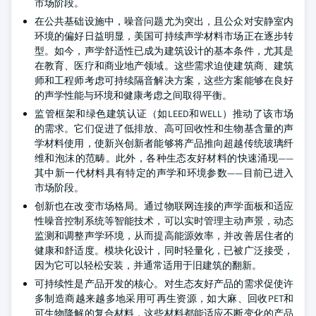
市场阶段。
在公共基础设施中，噪音问题尤为突出，且公众对安静室内
环境的偏好日益明显，美国可持续声学材料市场正在逐步转
型。如今，声学舒适性已成为建筑设计的基本条件，尤其是
在教育、医疗和商业地产领域。这些需求迫使建筑商、建筑
师和工程师考虑可持续隔音解决方案，这些方案能够在良好
的声学性能与环境和健康考虑之间取得平衡。
监管框架和绿色建筑认证（如LEED和WELL）推动了该市场
的需求。它们促进了低排放、高可回收性和生物基含量的声
学材料使用，使新兴创新者能够将产品推向超越传统玻璃纤
维和泡沫的范畴。此外，各种生态友好材料的快速涌现——
其中新一代材料具有特定的声学和环境参数——目前已进入
市场阶段。
创新也在改变市场格局。通过物联网连接的声学面板和适应
性噪音控制系统等智能技术，可以实时管理主动声景，动态
监测和调整声学环境，从而提高能源效率，并改善居住者的
健康和舒适度。模块化设计，同时轻量化，已被广泛接受，
因为它可以轻松安装，并通常适用于旧建筑的翻新。
可持续性是产品开发的核心。对生态友好产品的需求促使许
多制造商越来越多地采用可再生资源，如大麻、回收PET和
可生物降解的复合材料，这些材料都能适应不断变化的产品