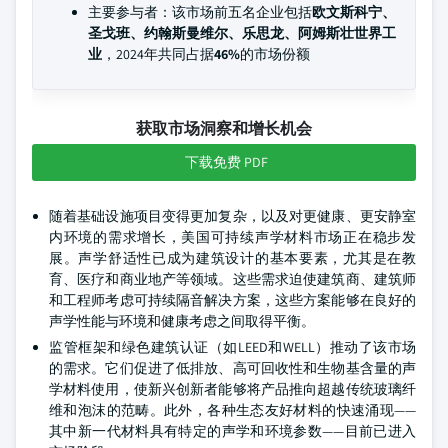
主要参与者：该市场前五名企业包括
欧文斯科宁、
圣戈班、约翰斯曼维尔、乐思龙、阿姆斯壮世界工
业
，2024年共同占据
46%
的市场份额
获取市场洞察和增长机会
下载免费 PDF
随着基础设施项目变得更加复杂，以及对更健康、更安静室
内环境的需求增长，美国可持续声学材料市场正在稳步发
展。声学舒适性已成为建筑设计的基本要素，尤其是在教
育、医疗和商业地产等领域。这些需求迫使建筑商、建筑师
和工程师考虑可持续隔音解决方案，这些方案能够在良好的
声学性能与环境和健康考虑之间取得平衡。
监管框架和绿色建筑认证（如LEED和WELL）推动了该市场
的需求。它们促进了低排放、高可回收性和生物基含量的声
学材料使用，使新兴创新者能够将产品推向超越传统玻璃纤
维和泡沫的范畴。此外，各种生态友好材料的快速涌现——
其中新一代材料具有特定的声学和环境参数——目前已进入