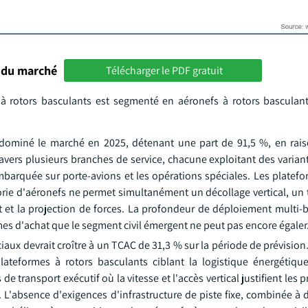
 du marché
Télécharger le PDF gratuit
à rotors basculants est segmenté en aéronefs à rotors basculants
a dominé le marché en 2025, détenant une part de 91,5 %, en rai
vers plusieurs branches de service, chacune exploitant des varian
embarquée sur porte-avions et les opérations spéciales. Les platefo
ie d'aéronefs ne permet simultanément un décollage vertical, un t
t et la projection de forces. La profondeur de déploiement multi-b
s d'achat que le segment civil émergent ne peut pas encore égaler
aux devrait croître à un TCAC de 31,3 % sur la période de prévision
plateformes à rotors basculants ciblant la logistique énergétique
e transport exécutif où la vitesse et l'accès vertical justifient les 
 L'absence d'exigences d'infrastructure de piste fixe, combinée à 