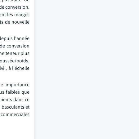
 de conversion.
ant les marges
nts de nouvelle
depuis l'année
 de conversion
une teneur plus
oussée/poids,
il, à l'échelle
une importance
lus faibles que
sements dans ce
 basculants et
s commerciales