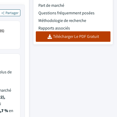
Part de marché
Questions fréquemment posées
Partager
Méthodologie de recherche
Rapports associés
35)
Télécharger Le PDF Gratuit
plus de
 marché
2),
i
,7 %
en