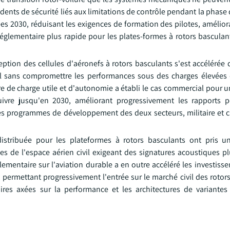
cidents de sécurité liés aux limitations de contrôle pendant la phase
s 2030, réduisant les exigences de formation des pilotes, amélior
 réglementaire plus rapide pour les plates-formes à rotors bascula
tion des cellules d'aéronefs à rotors basculants s'est accélérée 
urel sans compromettre les performances sous des charges élevées
re de charge utile et d'autonomie a établi le cas commercial pour 
ivre jusqu'en 2030, améliorant progressivement les rapports p
es programmes de développement des deux secteurs, militaire et civ
distribuée pour les plateformes à rotors basculants ont pris 
ces de l'espace aérien civil exigeant des signatures acoustiques p
lementaire sur l'aviation durable a en outre accéléré les investis
permettant progressivement l'entrée sur le marché civil des rotors
taires axées sur la performance et les architectures de variante