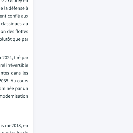
 V-22 Osprey en
e la défense à
ent confié aux
 classiques au
on des flottes
 plutôt que par
 2024, tiré par
el irréversible
antes dans les
2035. Au cours
dominée par un
modernisation
is mi-2018, en
pas traiter de