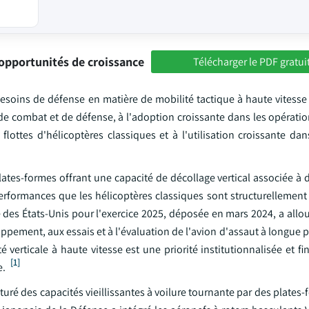
opportunités de croissance
Télécharger le PDF gratui
esoins de défense en matière de mobilité tactique à haute vitesse 
 de combat et de défense, à l'adoption croissante dans les opérati
ottes d'hélicoptères classiques et à l'utilisation croissante dans
ates-formes offrant une capacité de décollage vertical associée à 
erformances que les hélicoptères classiques sont structurellement
es États-Unis pour l'exercice 2025, déposée en mars 2024, a allou
ppement, aux essais et à l'évaluation de l'avion d'assaut à longue p
erticale à haute vitesse est une priorité institutionnalisée et fi
[1]
e.
ré des capacités vieillissantes à voilure tournante par des plates-