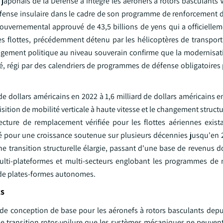
 japonais de la Défense a intégré les aéronefs à rotors basculants
éfense insulaire dans le cadre de son programme de renforcement d
uvernemental approuvé de 43,5 billions de yens qui a officiellem
es flottes, précédemment détenu par les hélicoptères de transport
agement politique au niveau souverain confirme que la modernisati
hé, régi par des calendriers de programmes de défense obligatoires
 dollars américains en 2022 à 1,6 milliard de dollars américains en
ition de mobilité verticale à haute vitesse et le changement structur
tecture de remplacement vérifiée pour les flottes aériennes exist
 pour une croissance soutenue sur plusieurs décennies jusqu'en 
ne transition structurelle élargie, passant d'une base de revenus 
ti-plateformes et multi-secteurs englobant les programmes de 
nt de plates-formes autonomes.
ts
 de conception de base pour les aéronefs à rotors basculants depu
e transition rotor-voilure que les systèmes mécaniques ne peuvent 