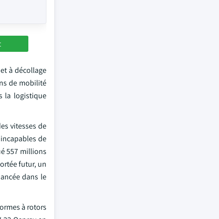
t
et à décollage
ons de mobilité
 la logistique
des vitesses de
 incapables de
é 557 millions
ortée futur, un
nancée dans le
formes à rotors