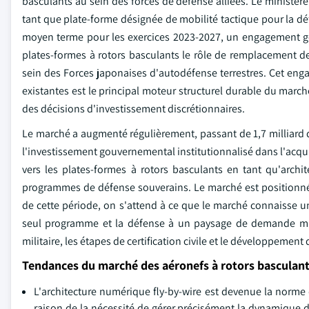
basculants au sein des forces de défense alliées. Le ministère
tant que plate-forme désignée de mobilité tactique pour la d
moyen terme pour les exercices 2023-2027, un engagement go
plates-formes à rotors basculants le rôle de remplacement d
sein des Forces japonaises d'autodéfense terrestres. Cet eng
existantes est le principal moteur structurel durable du marc
des décisions d'investissement discrétionnaires.
Le marché a augmenté régulièrement, passant de 1,7 milliard de
l'investissement gouvernemental institutionnalisé dans l'acquis
vers les plates-formes à rotors basculants en tant qu'archi
programmes de défense souverains. Le marché est positionné
de cette période, on s'attend à ce que le marché connaisse u
seul programme et la défense à un paysage de demande mul
militaire, les étapes de certification civile et le développeme
Tendances du marché des aéronefs à rotors basculan
L'architecture numérique fly-by-wire est devenue la norme
raison de la nécessité de gérer précisément la dynamique d