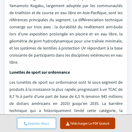
Yamamoto Kogaku, largement adoptée par les communautés
de triathlon et de course en eau libre en Asie-Pacifique, sont les
références principales du segment. La différenciation technique
converge sur trois axes : la durabilité du revêtement anti-buée
lors d'une exposition prolongée en piscine et en eau libre, la
géométrie de joint hydrodynamique pour une traînée minimale,
et les systèmes de lentilles à protection UV répondant à la base
croissante de participants dans les disciplines extérieures en eau
libre.
Lunettes de sport sur ordonnance
Les lunettes de sport sur ordonnance sont le sous-segment de
produits à la croissance la plus rapide, progressant à un TCAC de
8,7 % à partir d'une part de base de 6,3 % (environ 945 millions
de dollars américains en 2025) jusqu'en 2035. La barrière
technique qui a historiquement limité cette catégorie, la
difficulté d'obtenir une correction optique à forte dioptrie dans
Appelez-Nous
Télécharger Le PDF Gratuit
des géométries de montures enveloppantes à haute courbure, a
été progressivement résolue grâce aux systèmes d'inserts