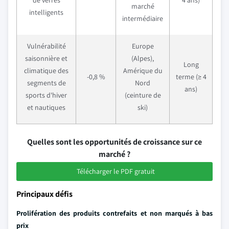
de verres
4 ans)
marché
intelligents
intermédiaire
Vulnérabilité
Europe
saisonnière et
(Alpes),
Long
climatique des
Amérique du
-0,8 %
terme (≥ 4
segments de
Nord
ans)
sports d'hiver
(ceinture de
et nautiques
ski)
Quelles sont les opportunités de croissance sur ce
marché ?
Télécharger le PDF gratuit
Principaux défis
Prolifération des produits contrefaits et non marqués à bas
prix