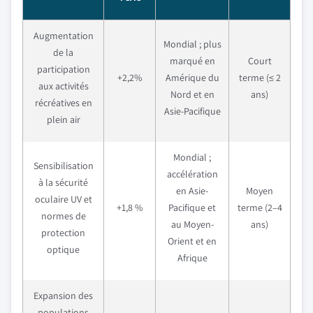
Augmentation
Mondial ; plus
de la
marqué en
Court
participation
+2,2%
Amérique du
terme (≤ 2
aux activités
Nord et en
ans)
récréatives en
Asie-Pacifique
plein air
Mondial ;
Sensibilisation
accélération
à la sécurité
en Asie-
Moyen
oculaire UV et
+1,8 %
Pacifique et
terme (2–4
normes de
au Moyen-
ans)
protection
Orient et en
optique
Afrique
Expansion des
populations