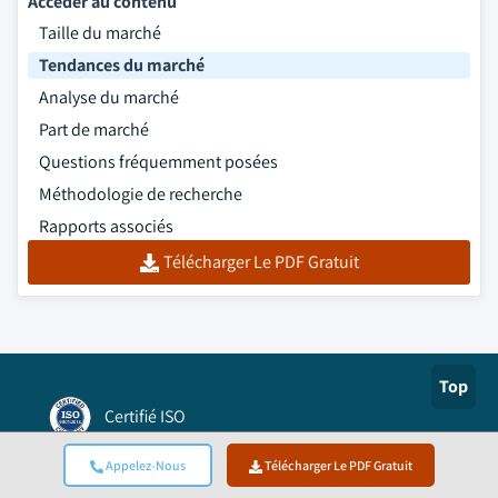
Accéder au contenu
Taille du marché
Tendances du marché
Analyse du marché
Part de marché
Questions fréquemment posées
Méthodologie de recherche
Rapports associés
Télécharger Le PDF Gratuit
Top
Certifié ISO
Appelez-Nous
Télécharger Le PDF Gratuit
Authorize.net