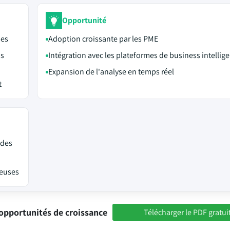
Opportunité
ses
Adoption croissante par les PME
ns
Intégration avec les plateformes de business intellig
Expansion de l'analyse en temps réel
t
 des
neuses
opportunités de croissance
Télécharger le PDF gratui