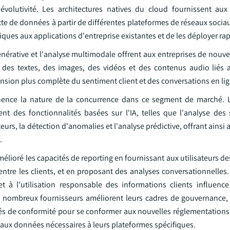
r évolutivité. Les architectures natives du cloud fournissent au
cte de données à partir de différentes plateformes de réseaux sociau
iques aux applications d'entreprise existantes et de les déployer r
A générative et l'analyse multimodale offrent aux entreprises de nou
 des textes, des images, des vidéos et des contenus audio liés a
sion plus complète du sentiment client et des conversations en lig
nence la nature de la concurrence dans ce segment de marché. 
t des fonctionnalités basées sur l'IA, telles que l'analyse des 
urs, la détection d'anomalies et l'analyse prédictive, offrant ainsi a
.
mélioré les capacités de reporting en fournissant aux utilisateurs d
ntre les clients, et en proposant des analyses conversationnelles.
t à l'utilisation responsable des informations clients influenc
nombreux fournisseurs améliorent leurs cadres de gouvernance, 
ités de conformité pour se conformer aux nouvelles réglementations
 aux données nécessaires à leurs plateformes spécifiques.