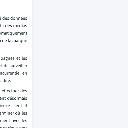
rti des données
rtir des médias
utomatiquement
on de la marque
mpagnes et les
t de surveiller
ncurrentiel en
idité.
t effectuer des
isent désormais
ence client et
terminer où les
ement avec les
as sociaux avec