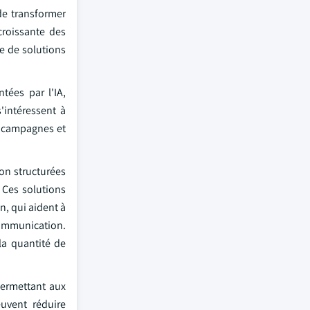
de transformer
croissante des
e de solutions
tées par l'IA,
'intéressent à
es campagnes et
non structurées
 Ces solutions
n, qui aident à
communication.
la quantité de
permettant aux
euvent réduire