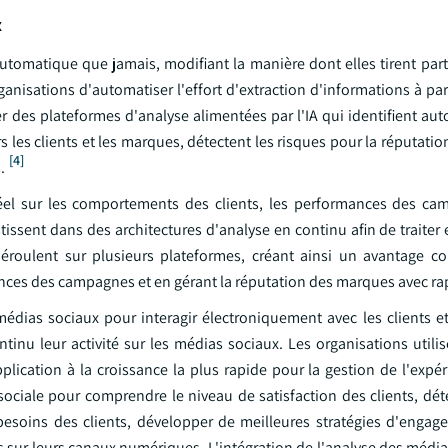
x
 automatique que jamais, modifiant la manière dont elles tirent pa
anisations d'automatiser l'effort d'extraction d'informations à pa
 des plateformes d'analyse alimentées par l'IA qui identifient a
 les clients et les marques, détectent les risques pour la réputati
[4]
.
éel sur les comportements des clients, les performances des ca
tissent dans des architectures d'analyse en continu afin de traiter e
éroulent sur plusieurs plateformes, créant ainsi un avantage co
ces des campagnes et en gérant la réputation des marques avec rap
 médias sociaux pour interagir électroniquement avec les clients e
ntinu leur activité sur les médias sociaux. Les organisations util
cation à la croissance la plus rapide pour la gestion de l'expéri
ce sociale pour comprendre le niveau de satisfaction des clients, dé
besoins des clients, développer de meilleures stratégies d'engag
nts sur leurs canaux numériques. L'intégration de l'analyse des médi