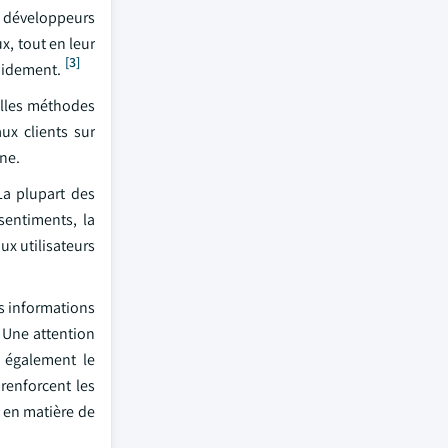
x développeurs
x, tout en leur
[3]
apidement.
velles méthodes
ux clients sur
ne.
La plupart des
sentiments, la
ux utilisateurs
es informations
 Une attention
e également le
renforcent les
 en matière de