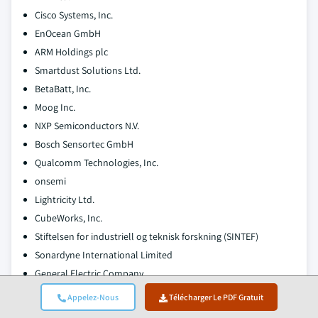
Cisco Systems, Inc.
EnOcean GmbH
ARM Holdings plc
Smartdust Solutions Ltd.
BetaBatt, Inc.
Moog Inc.
NXP Semiconductors N.V.
Bosch Sensortec GmbH
Qualcomm Technologies, Inc.
onsemi
Lightricity Ltd.
CubeWorks, Inc.
Stiftelsen for industriell og teknisk forskning (SINTEF)
Sonardyne International Limited
General Electric Company
Hitachi, Ltd.
Appelez-Nous
Télécharger Le PDF Gratuit