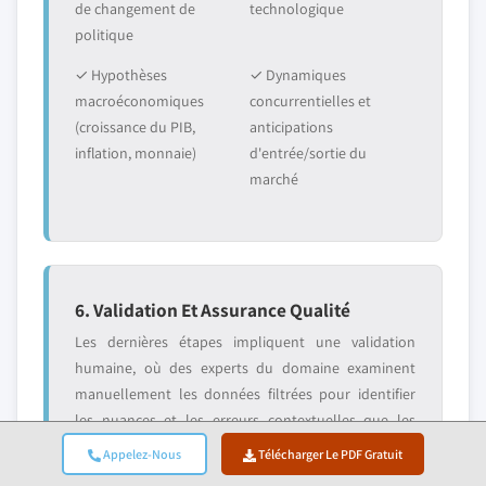
de changement de
technologique
politique
✓ Hypothèses
✓ Dynamiques
macroéconomiques
concurrentielles et
(croissance du PIB,
anticipations
inflation, monnaie)
d'entrée/sortie du
marché
6. Validation Et Assurance Qualité
Les dernières étapes impliquent une validation
humaine, où des experts du domaine examinent
manuellement les données filtrées pour identifier
les nuances et les erreurs contextuelles que les
systèmes automatisés pourraient manquer. Cette
Appelez-Nous
Télécharger Le PDF Gratuit
revue par des experts ajoute une couche critique