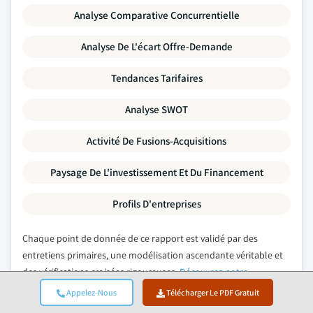
Analyse Comparative Concurrentielle
Analyse De L'écart Offre-Demande
Tendances Tarifaires
Analyse SWOT
Activité De Fusions-Acquisitions
Paysage De L'investissement Et Du Financement
Profils D'entreprises
Chaque point de donnée de ce rapport est validé par des
entretiens primaires, une modélisation ascendante véritable et
des vérifications croisées rigoureuses.
Découvrez notre
processus de recherche →
Appelez-Nous
Télécharger Le PDF Gratuit