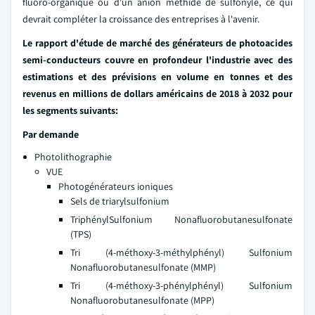
fluoro-organique ou d'un anion méthide de sulfonyle, ce qui
devrait compléter la croissance des entreprises à l'avenir.
Le rapport d'étude de marché des générateurs de photoacides
semi-conducteurs couvre en profondeur l'industrie avec des
estimations et des prévisions en volume en tonnes et des
revenus en millions de dollars américains de 2018 à 2032 pour
les segments suivants:
Par demande
Photolithographie
VUE
Photogénérateurs ioniques
Sels de triarylsulfonium
TriphénylSulfonium Nonafluorobutanesulfonate
(TPS)
Tri (4-méthoxy-3-méthylphényl) Sulfonium
Nonafluorobutanesulfonate (MMP)
Tri (4-méthoxy-3-phénylphényl) Sulfonium
Nonafluorobutanesulfonate (MPP)