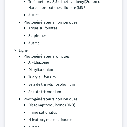
Tri(4-méthoxy-3,5-diméthylphényl)Sulfonium
Nonafluorobutanesulfonate (MDP)
Autres
Photogénérateurs non ioniques
Aryles sulfonates
Sulphones
Autres
Ligne I
Photogénérateurs ioniques
Aryldiazonium
Diaryliodonium
Triarylsulfonium
Sels de triarylphosphonium
Sels de triamonium
Photogénérateurs non ioniques
Diazonapthoquinone (DNQ)
Imino sulfonates
N-hydroxyimide sulfonate