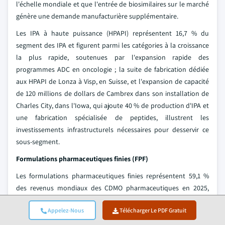
l'échelle mondiale et que l'entrée de biosimilaires sur le marché
génère une demande manufacturière supplémentaire.
Les IPA à haute puissance (HPAPI) représentent 16,7 % du
segment des IPA et figurent parmi les catégories à la croissance
la plus rapide, soutenues par l'expansion rapide des
programmes ADC en oncologie ; la suite de fabrication dédiée
aux HPAPI de Lonza à Visp, en Suisse, et l'expansion de capacité
de 120 millions de dollars de Cambrex dans son installation de
Charles City, dans l'Iowa, qui ajoute 40 % de production d'IPA et
une fabrication spécialisée de peptides, illustrent les
investissements infrastructurels nécessaires pour desservir ce
sous-segment.
Formulations pharmaceutiques finies (FPF)
Les formulations pharmaceutiques finies représentent 59,1 %
des revenus mondiaux des CDMO pharmaceutiques en 2025,
reflétant l'ampleur des programmes de dosage oraux,
Appelez-Nous
Télécharger Le PDF Gratuit
injectables et spécialisés en phase commerciale externalisés par
les entreprises de médicaments innovants et génériques. Les