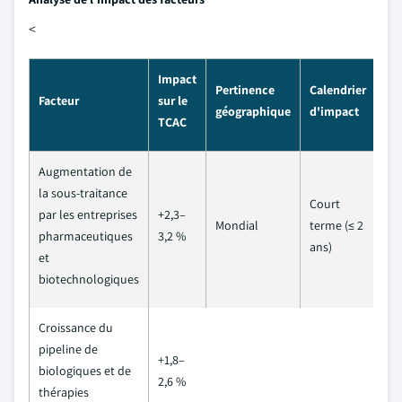
<
Impact
Pertinence
Calendrier
Facteur
sur le
géographique
d'impact
TCAC
Augmentation de
la sous-traitance
Court
par les entreprises
+2,3–
Mondial
terme (≤ 2
pharmaceutiques
3,2 %
ans)
et
biotechnologiques
Croissance du
pipeline de
+1,8–
biologiques et de
2,6 %
thérapies