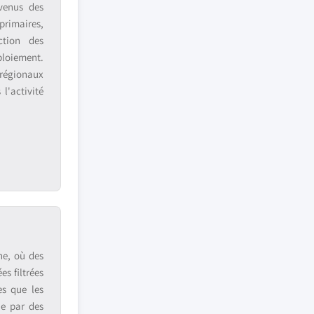
venus des
primaires,
ction des
ploiement.
 régionaux
l'activité
ne, où des
s filtrées
es que les
ue par des