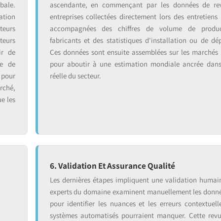
bale.
ascendante, en commençant par les données de re
ation
entreprises collectées directement lors des entretiens 
teurs
accompagnées des chiffres de volume de produ
teurs
fabricants et des statistiques d'installation ou de dé
ir de
Ces données sont ensuite assemblées sur les marchés
se de
pour aboutir à une estimation mondiale ancrée dans 
 pour
réelle du secteur.
rché,
ue les
6. Validation Et Assurance Qualité
:
Les dernières étapes impliquent une validation humai
experts du domaine examinent manuellement les donnée
pour identifier les nuances et les erreurs contextuell
systèmes automatisés pourraient manquer. Cette rev