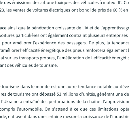
lade des émissions de carbone toxiques des véhicules à moteur IC. 
023, les ventes de voitures électriques ont bondi de près de 60 % en 
ce ainsi que la pénétration croissante de l'IA et de l'apprentissa
oitures particulières ont également contraint plusieurs entreprises 
our améliorer l'expérience des passagers. De plus, la tendanc
d'améliorer l'efficacité énergétique des pneus renforcera égalemen
 sur les transports propres, l'amélioration de l'efficacité énergé
ant des véhicules de tourisme.
de tourisme dans le monde est une autre tendance notable au dé
oitures de tourisme ont dépassé 53 millions d'unités, générant une
t l'Ukraine a entraîné des perturbations de la chaîne d'approvisio
compris l'automobile. On s'attend à ce que ces limitations opér
nde, entravent dans une certaine mesure la croissance de l'industr