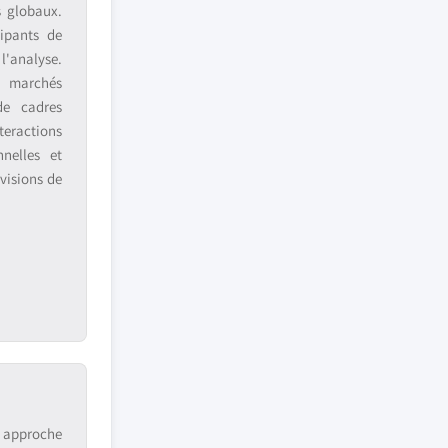
s globaux.
ipants de
 l'analyse.
s marchés
de cadres
teractions
nnelles et
visions de
e approche