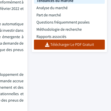
Tendances du marché
Conformément à
Analyse du marché
février 2022 et
Part de marché
Questions fréquemment posées
ge automatique
Méthodologie de recherche
à investir dans
Rapports associés
e émergente à
t la demande de
Télécharger Le PDF Gratuit
tique des pneus
veloppement de
 demande accrue
nnement et des
ationnelles et
ie des pneus de