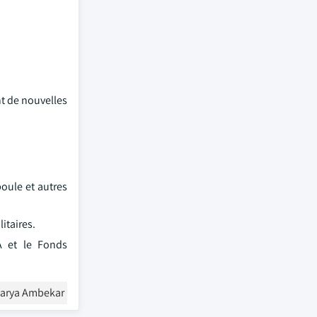
nt de nouvelles
oule et autres
itaires.
A et le Fonds
varya Ambekar