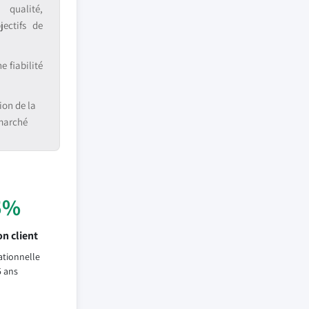
 qualité,
jectifs de
 fiabilité
ion de la
 marché
5%
n client
ationnelle
5 ans