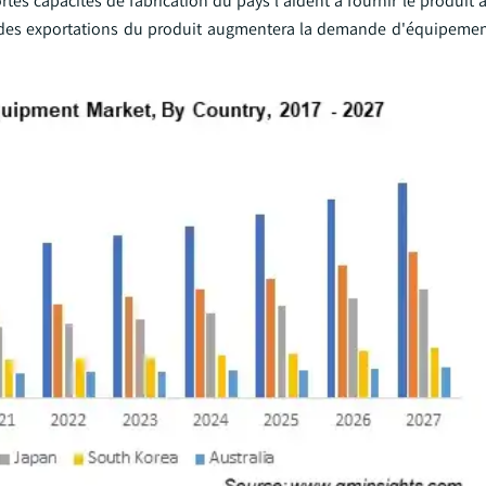
es capacités de fabrication du pays l'aident à fournir le produit 
ion des exportations du produit augmentera la demande d'équipeme