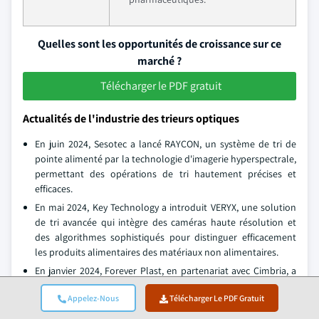
Quelles sont les opportunités de croissance sur ce
marché ?
Télécharger le PDF gratuit
Actualités de l'industrie des trieurs optiques
En juin 2024, Sesotec a lancé RAYCON, un système de tri de
pointe alimenté par la technologie d'imagerie hyperspectrale,
permettant des opérations de tri hautement précises et
efficaces.
En mai 2024, Key Technology a introduit VERYX, une solution
de tri avancée qui intègre des caméras haute résolution et
des algorithmes sophistiqués pour distinguer efficacement
les produits alimentaires des matériaux non alimentaires.
En janvier 2024, Forever Plast, en partenariat avec Cimbria, a
adopté un mécanisme de tri optique innovant pour améliorer
Appelez-Nous
Télécharger Le PDF Gratuit
les processus de purification et de tri des flocons de PP et de
HDPE, augmentant ainsi l'efficacité globale et la qualité de la