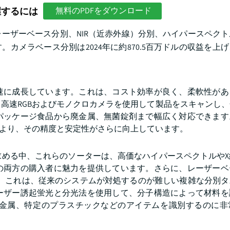
握するには
無料のPDFをダウンロード
ーザーベース分別、NIR（近赤外線）分別、ハイパースペク
メラベース分別は2024年に約870.5百万ドルの収益を上げ、
速に成長しています。これは、コスト効率が良く、柔軟性があ
高速RGBおよびモノクロカメラを使用して製品をスキャンし
パッケージ食品から廃金属、無菌錠剤まで幅広く対応できます
により、その精度と安定性がさらに向上しています。
求める中、これらのソーターは、高価なハイパースペクトルやX
の両方の購入者に魅力を提供しています。さらに、レーザーベ
ます。これは、従来のシステムが対処するのが難しい複雑な分別
ーザー誘起蛍光と分光法を使用して、分子構造によって材料を
金属、特定のプラスチックなどのアイテムを識別するのに非