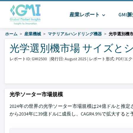
産業レポート
GMI
ホーム
産業機械
マテリアルハンドリング機器
光学選別機
光学選別機市場 サイズとシェア 2
レポートID: GMI2500
|
発行日: August 2025
|
レポート形式: PDF/
光学ソーター市場規模
2024年の世界の光学ソーター市場規模は24億ドルと推定されています。
から2034年に39億ドルに成長し、CAGR4.9%で拡大する