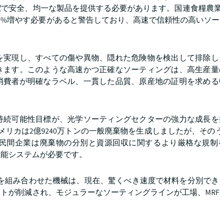
で安全、均一な製品を提供する必要があります。国連食糧農業
70%増やす必要があると警告しており、高速で信頼性の高いソ
を実現し、すべての傷や異物、隠れた危険物を検出して排除し
きます。このような高速かつ正確なソーティングは、高生産量
消費者が明確なラベル、一貫した品質、原産地の証明を求める
持続可能性目標が、光学ソーティングセクターの強力な成長を
メリカは2億9240万トンの一般廃棄物を生成しましたが、そのうち
民間企業は廃棄物の分別と資源回収に関するより厳格な規制
性能システムが必要です。
ラを組み合わせた機械は、現在、驚くべき速度で材料を分別で
トが削減され、モジュラーなソーティングラインが工場、MR