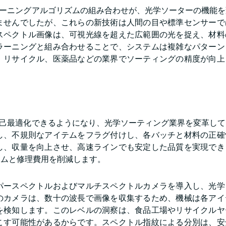
ラーニングアルゴリズムの組み合わせが、光学ソーターの機能
ませんでしたが、これらの新技術は人間の目や標準センサーで
スペクトル画像は、可視光線を超えた広範囲の光を捉え、材料
ラーニングと組み合わせることで、システムは複雑なパターン
、リサイクル、医薬品などの業界でソーティングの精度が向上
自己最適化できるようになり、光学ソーティング業界を変革し
し、不規則なアイテムをフラグ付けし、各バッチと材料の正確
し、収量を向上させ、高速ラインでも安定した品質を実現でき
イムと修理費用を削減します。
パースペクトルおよびマルチスペクトルカメラを導入し、光学
のカメラは、数十の波長で画像を収集するため、機械は各アイ
を検知します。このレベルの洞察は、食品工場やリサイクルヤ
こす可能性があるからです。スペクトル指紋による分別は、安