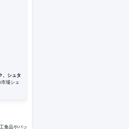
ク、シュタ
の市場シェ
工食品やパッ