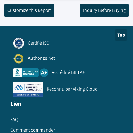
Customize this Report
Inquiry Before Buying
Top
Certifié ISO
Authorize.net
Accrédité BBB A+
Reconnu par Viking Cloud
Lien
FAQ
Comment commander