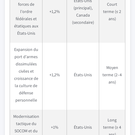
États-Unis
forces de
Court
(principal),
l'ordre
+1,2%
terme (≤ 2
Canada
fédérales et
ans)
(secondaire)
étatiques aux
États-Unis
Expansion du
port d'armes
dissimulées
Moyen
civiles et
+1,2%
États-Unis
terme (2–4
croissance de
ans)
la culture de
défense
personnelle
Modernisation
Long
tactique du
+1%
États-Unis
terme (≥ 4
SOCOM et du
ans)