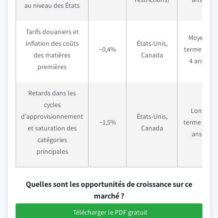
au niveau des États
Tarifs douaniers et
Moyen
inflation des coûts
États-Unis,
−0,4%
terme (2–
des matières
Canada
4 ans)
premières
Retards dans les
cycles
Long
d'approvisionnement
États-Unis,
−1,5%
terme (≥ 4
et saturation des
Canada
ans)
catégories
principales
Quelles sont les opportunités de croissance sur ce
marché ?
Télécharger le PDF gratuit