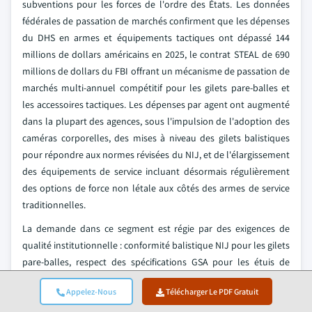
subventions pour les forces de l'ordre des États. Les données
fédérales de passation de marchés confirment que les dépenses
du DHS en armes et équipements tactiques ont dépassé 144
millions de dollars américains en 2025, le contrat STEAL de 690
millions de dollars du FBI offrant un mécanisme de passation de
marchés multi-annuel compétitif pour les gilets pare-balles et
les accessoires tactiques. Les dépenses par agent ont augmenté
dans la plupart des agences, sous l'impulsion de l'adoption des
caméras corporelles, des mises à niveau des gilets balistiques
pour répondre aux normes révisées du NIJ, et de l'élargissement
des équipements de service incluant désormais régulièrement
des options de force non létale aux côtés des armes de service
traditionnelles.
La demande dans ce segment est régie par des exigences de
qualité institutionnelle : conformité balistique NIJ pour les gilets
pare-balles, respect des spécifications GSA pour les étuis de
service, et certification ANSI/ISEA pour les accessoires de
Appelez-Nous
Télécharger Le PDF Gratuit
protection, créant des coûts de changement élevés et des