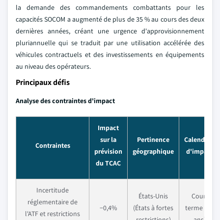
la demande des commandements combattants pour les
capacités SOCOM a augmenté de plus de 35 % au cours des deux
dernières années, créant une urgence d'approvisionnement
pluriannuelle qui se traduit par une utilisation accélérée des
véhicules contractuels et des investissements en équipements
au niveau des opérateurs.
Principaux défis
Analyse des contraintes d'impact
Impact
sur la
Pertinence
Calendrier
Contraintes
prévision
géographique
d'impact
du TCAC
Incertitude
États-Unis
Court
réglementaire de
−0,4%
(États à fortes
terme (≤ 2
l'ATF et restrictions
restrictions)
ans)