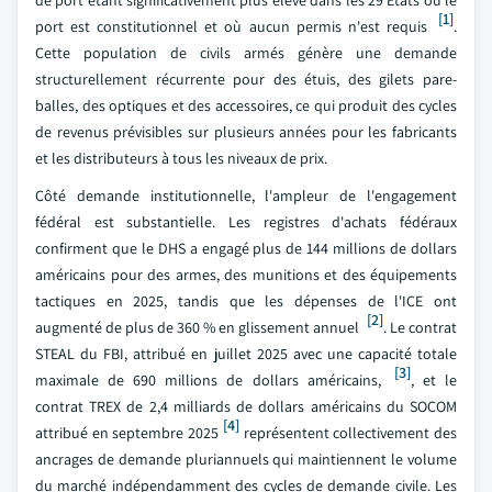
de port étant significativement plus élevé dans les 29 États où le
[1]
port est constitutionnel et où aucun permis n'est requis
.
Cette population de civils armés génère une demande
structurellement récurrente pour des étuis, des gilets pare-
balles, des optiques et des accessoires, ce qui produit des cycles
de revenus prévisibles sur plusieurs années pour les fabricants
et les distributeurs à tous les niveaux de prix.
Côté demande institutionnelle, l'ampleur de l'engagement
fédéral est substantielle. Les registres d'achats fédéraux
confirment que le DHS a engagé plus de 144 millions de dollars
américains pour des armes, des munitions et des équipements
tactiques en 2025, tandis que les dépenses de l'ICE ont
[2]
augmenté de plus de 360 % en glissement annuel
. Le contrat
STEAL du FBI, attribué en juillet 2025 avec une capacité totale
[3]
maximale de 690 millions de dollars américains,
, et le
contrat TREX de 2,4 milliards de dollars américains du SOCOM
[4]
attribué en septembre 2025
représentent collectivement des
ancrages de demande pluriannuels qui maintiennent le volume
du marché indépendamment des cycles de demande civile. Les