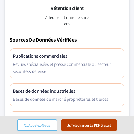
Rétention client
Valeur relationnelle sur 5
ans
Sources De Données Vérifiées
Publications commerciales
Revues spécialisées et presse commerciale du secteur
sécurité & défense
Bases de données industrielles
Bases de données de marché propriétaires et tierces
Dépôts réglementaires
Appelez-Nous
Télécharger Le PDF Gratuit
Dossiers de marchés publics et documents de politique