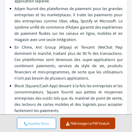
application séparée.
Adyen fournit des plateformes de paiement pour les grandes
entreprises et les marketplaces. Il traite les paiements pour
des entreprises comme Uber, eBay, Spotify et Microsoft. Le
système unifié de commerce d'Adyen garantit des expériences
de paiement fluides sur les canaux en ligne, mobiles et en
magasin avec une seule intégration.
En Chine, Ant Group (Alipay) et Tencent (WeChat Pay)
dominent le marché, traitant plus de 90 % des transactions.
Ces plateformes sont devenues des super-applications qui
combinent paiements, services de style de vie, produits
financiers et mini-programmes, de sorte que les utilisateurs
n'ont pas besoin de plusieurs applications.
Block (Square/Cash App) dessert à la fois les entreprises et les
consommateurs. Square fournit aux petites et moyennes
entreprises des outils tels que du matériel de point de vente,
des lecteurs de cartes mobiles et des logiciels pour accepter
facilement les paiements.
Actualités de l'industrie des paiements mobiles
Appelez-Nous
Télécharger Le PDF Gratuit