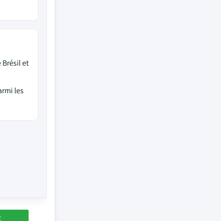
Brésil et
armi les
t