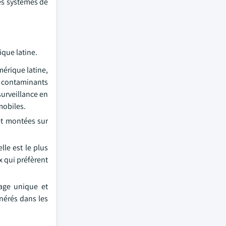
des systèmes de
ique latine.
mérique latine,
 contaminants
surveillance en
mobiles.
 et montées sur
lle est le plus
 qui préfèrent
sage unique et
nérés dans les