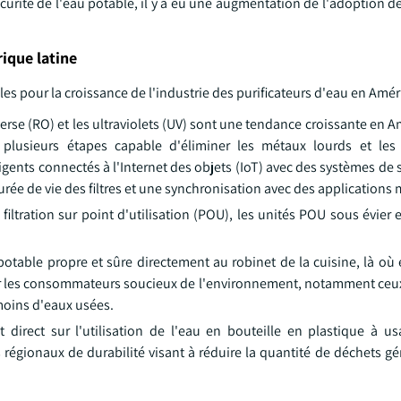
curité de l'eau potable, il y a eu une augmentation de l'adoption 
ique latine
es pour la croissance de l'industrie des purificateurs d'eau en Amér
rse (RO) et les ultraviolets (UV) sont une tendance croissante en A
plusieurs étapes capable d'éliminer les métaux lourds et les
ligents connectés à l'Internet des objets (IoT) avec des systèmes de 
durée de vie des filtres et une synchronisation avec des applications 
filtration sur point d'utilisation (POU), les unités POU sous évier
table propre et sûre directement au robinet de la cuisine, là où e
our les consommateurs soucieux de l'environnement, notamment ceux
moins d'eaux usées.
direct sur l'utilisation de l'eau en bouteille en plastique à u
égionaux de durabilité visant à réduire la quantité de déchets gé