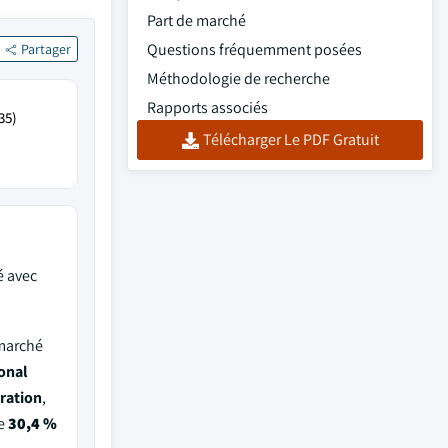
Part de marché
Questions fréquemment posées
Partager
Méthodologie de recherche
Rapports associés
35)
Télécharger Le PDF Gratuit
é avec
 marché
onal
ration
,
de
30,4 %