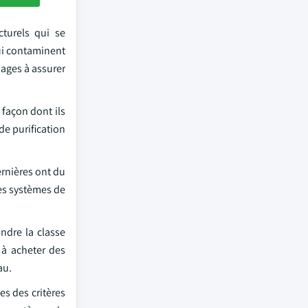
turels qui se
qui contaminent
nages à assurer
façon dont ils
de purification
rnières ont du
les systèmes de
ndre la classe
à acheter des
au.
es des critères