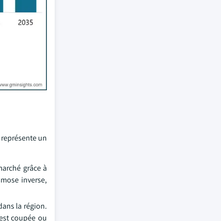
e représente un
 marché grâce à
smose inverse,
dans la région.
 est coupée ou