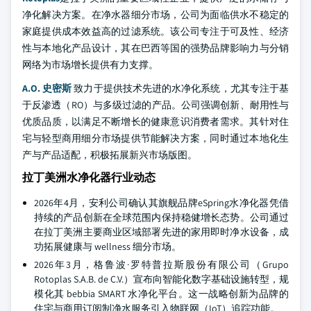
净化解决方案。在净水器细分市场，公司为面临供水不稳定的
家庭提供成本效益高的过滤系统。该公司专注于可及性、经济
性与本地化产品设计，其在巴西等国的强势品牌影响力与分销
网络为市场增长提供有力支撑。
A.O. 史密斯
致力于提供技术先进的水净化系统，尤其专注于基
于反渗透（RO）与多级过滤的产品。公司强调创新、耐用性与
优质品质，以满足不断增长的健康意识消费者需求。其针对住
宅与轻型商用细分市场提供节能解决方案，同时通过本地化生
产与产品适配，积极拓展新兴市场版图。
拉丁美洲水净化器行业动态
2026年4月，安利公司确认其旗舰品牌eSpring水净化器凭借
持续的产品创新在全球范围内保持稳健增长态势。公司通过
在拉丁美洲主要商业区域部署先进的家用即时净水设备，成
功拓展健康与 wellness 细分市场。
2026年3月，格鲁波·罗特普拉斯股份有限公司（Grupo
Rotoplas S.A.B. de C.V.）宣布向智能化数字基础设施转型，规
模化其 bebbia SMART 水净化平台。这一战略创新为品牌的
住宅与商用订阅制净水服务引入物联网（IoT）追踪功能。