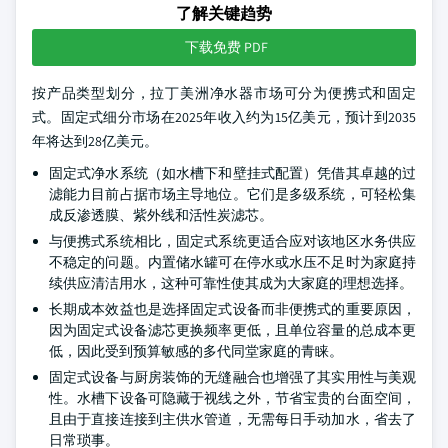
了解关键趋势
下载免费 PDF
按产品类型划分，拉丁美洲净水器市场可分为便携式和固定
式。固定式细分市场在2025年收入约为15亿美元，预计到2035
年将达到28亿美元。
固定式净水系统（如水槽下和壁挂式配置）凭借其卓越的过
滤能力目前占据市场主导地位。它们是多级系统，可轻松集
成反渗透膜、紫外线和活性炭滤芯。
与便携式系统相比，固定式系统更适合应对该地区水务供应
不稳定的问题。内置储水罐可在停水或水压不足时为家庭持
续供应清洁用水，这种可靠性使其成为大家庭的理想选择。
长期成本效益也是选择固定式设备而非便携式的重要原因，
因为固定式设备滤芯更换频率更低，且单位容量的总成本更
低，因此受到预算敏感的多代同堂家庭的青睐。
固定式设备与厨房装饰的无缝融合也增强了其实用性与美观
性。水槽下设备可隐藏于视线之外，节省宝贵的台面空间，
且由于直接连接到主供水管道，无需每日手动加水，省去了
日常琐事。