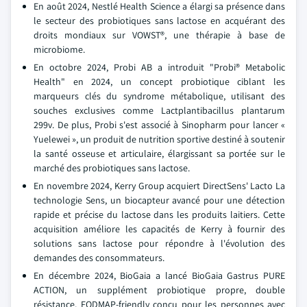
En août 2024, Nestlé Health Science a élargi sa présence dans
le secteur des probiotiques sans lactose en acquérant des
droits mondiaux sur VOWST®, une thérapie à base de
microbiome.
En octobre 2024, Probi AB a introduit "Probi® Metabolic
Health" en 2024, un concept probiotique ciblant les
marqueurs clés du syndrome métabolique, utilisant des
souches exclusives comme Lactplantibacillus plantarum
299v. De plus, Probi s'est associé à Sinopharm pour lancer «
Yuelewei », un produit de nutrition sportive destiné à soutenir
la santé osseuse et articulaire, élargissant sa portée sur le
marché des probiotiques sans lactose.
En novembre 2024, Kerry Group acquiert DirectSens' Lacto La
technologie Sens, un biocapteur avancé pour une détection
rapide et précise du lactose dans les produits laitiers. Cette
acquisition améliore les capacités de Kerry à fournir des
solutions sans lactose pour répondre à l'évolution des
demandes des consommateurs.
En décembre 2024, BioGaia a lancé BioGaia Gastrus PURE
ACTION, un supplément probiotique propre, double
résistance, FODMAP-friendly conçu pour les personnes avec