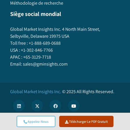
Méthodologie de recherche
Siège social mondial
Global Market Insights Inc. 4 North Main Street,
Selbyville, Delaware 19975 USA
Toll free :
+1-888-689-0688
USA :
+1-302-846-7766
APAC :
+65-3129-7718
Email:
sales@gminsights.com
Global Market Insights Inc.
©
2025
All Rights Reserved.
Appelez-Nous
Télécharger Le PDF Gratuit
X
We use cookies to enhance user experience. (
Privacy Policy
)