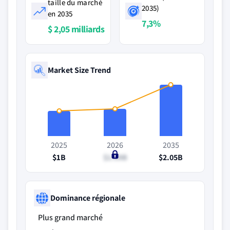
taille du marché
2035)
en 2035
7,3%
$ 2,05 milliards
Market Size Trend
2025
2026
2035
$1B
$1.09B
$2.05B
Dominance régionale
Plus grand marché