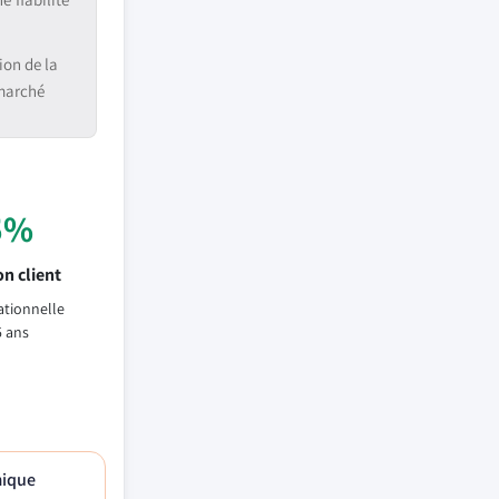
ion de la
 marché
5%
n client
ationnelle
5 ans
mique