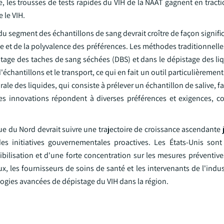
les trousses de tests rapides du VIH de la NAAT gagnent en tractio
 le VIH.
 segment des échantillons de sang devrait croître de façon signifi
e et de la polyvalence des préférences. Les méthodes traditionnell
tage des taches de sang séchées (DBS) et dans le dépistage des liq
d'échantillons et le transport, ce qui en fait un outil particulièremen
ale des liquides, qui consiste à prélever un échantillon de salive, fa
es innovations répondent à diverses préférences et exigences, co
e du Nord devrait suivre une trajectoire de croissance ascendante 
es initiatives gouvernementales proactives. Les États-Unis son
bilisation et d'une forte concentration sur les mesures préventive
 les fournisseurs de soins de santé et les intervenants de l'indus
ogies avancées de dépistage du VIH dans la région.