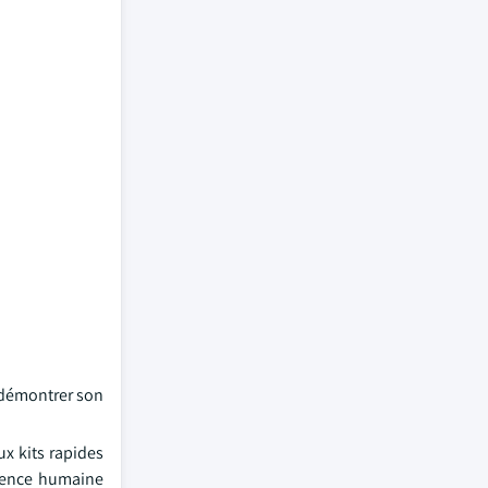
 démontrer son
ux kits rapides
cience humaine