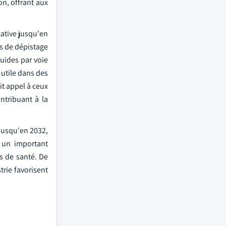
n, offrant aux
cative jusqu'en
es de dépistage
uides par voie
t utile dans des
it appel à ceux
ntribuant à la
jusqu'en 2032,
t un important
s de santé. De
trie favorisent