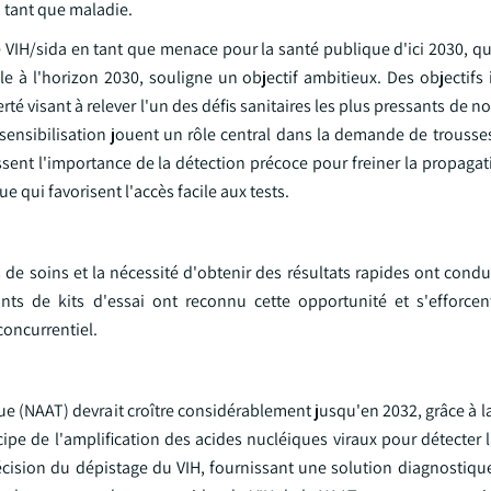
n tant que maladie.
IH/sida en tant que menace pour la santé publique d'ici 2030, qui 
à l'horizon 2030, souligne un objectif ambitieux. Des objectifs 
rté visant à relever l'un des défis sanitaires les plus pressants de n
sensibilisation jouent un rôle central dans la demande de trousse
nt l'importance de la détection précoce pour freiner la propagati
qui favorisent l'accès facile aux tests.
s de soins et la nécessité d'obtenir des résultats rapides ont condu
ants de kits d'essai ont reconnu cette opportunité et s'efforcen
concurrentiel.
ue (NAAT) devrait croître considérablement jusqu'en 2032, grâce à la
ipe de l'amplification des acides nucléiques viraux pour détecter 
récision du dépistage du VIH, fournissant une solution diagnostique