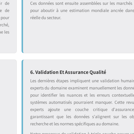
ir de
Ces données sont ensuite assemblées sur les marchés
se de
pour aboutir à une estimation mondiale ancrée dans 
 pour
réelle du secteur.
rché,
ue les
6. Validation Et Assurance Qualité
:
Les dernières étapes impliquent une validation humai
experts du domaine examinent manuellement les donnée
pour identifier les nuances et les erreurs contextuell
systèmes automatisés pourraient manquer. Cette rev
experts ajoute une couche critique d'assurance
garantissant que les données s'alignent sur les ob
recherche et les normes spécifiques au domaine.
Notre processus de validation à triple couche assure une