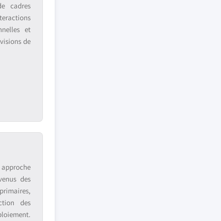
de cadres
teractions
nnelles et
visions de
e approche
venus des
primaires,
ction des
ploiement.