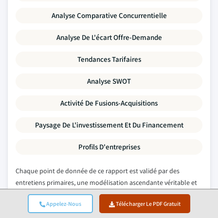
Analyse Comparative Concurrentielle
Analyse De L'écart Offre-Demande
Tendances Tarifaires
Analyse SWOT
Activité De Fusions-Acquisitions
Paysage De L'investissement Et Du Financement
Profils D'entreprises
Chaque point de donnée de ce rapport est validé par des
entretiens primaires, une modélisation ascendante véritable et
des vérifications croisées rigoureuses.
Découvrez notre
Appelez-Nous
Télécharger Le PDF Gratuit
processus de recherche →