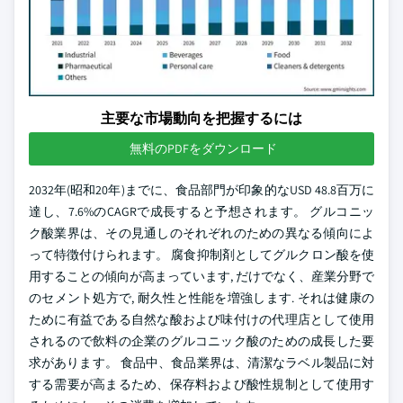
主要な市場動向を把握するには
無料のPDFをダウンロード
2032年(昭和20年)までに、食品部門が印象的なUSD 48.8百万に
達し、7.6%のCAGRで成長すると予想されます。 グルコニッ
ク酸業界は、その見通しのそれぞれのための異なる傾向によ
って特徴付けられます。 腐食抑制剤としてグルクロン酸を使
用することの傾向が高まっています, だけでなく、産業分野で
のセメント処方で, 耐久性と性能を増強します. それは健康の
ために有益である自然な酸および味付けの代理店として使用
されるので飲料の企業のグルコニック酸のための成長した要
求があります。 食品中、食品業界は、清潔なラベル製品に対
する需要が高まるため、保存料および酸性規制として使用す