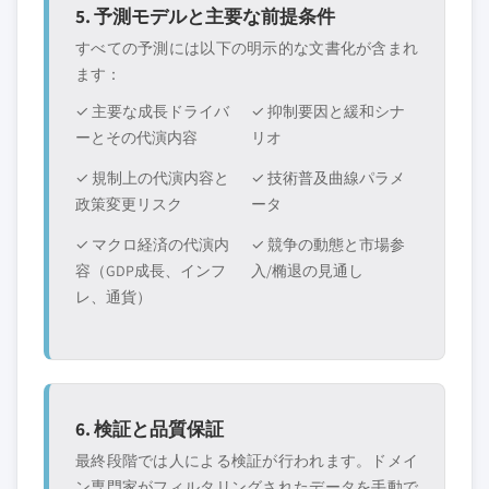
5. 予測モデルと主要な前提条件
すべての予測には以下の明示的な文書化が含まれ
ます：
✓ 主要な成長ドライバ
✓ 抑制要因と緩和シナ
ーとその代演内容
リオ
✓ 規制上の代演内容と
✓ 技術普及曲線パラメ
政策変更リスク
ータ
✓ マクロ経済の代演内
✓ 競争の動態と市場参
容（GDP成長、インフ
入/椭退の見通し
レ、通貨）
6. 検証と品質保証
最終段階では人による検証が行われます。ドメイ
ン専門家がフィルタリングされたデータを手動で