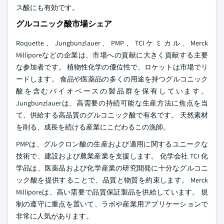
ス酸にも有効です。
グルコニック酸市場シェア
Roquette、Jungbunzlauer、PMP、TCIケミカル、Merck
Milliporeなどの企業は、市場への貢献に大きく貢献する主要
な参加者です。 植物性化学の優位性で、ロケットは市場でリ
ードします。 食品や医薬品の多くの用途を持つグルコニック
酸を含むバイオベースの製品群を保有しています。
Jungbunzlauerは、高需要の持続可能な生産方法に焦点を当
て、供給する高品質のグルコニック酸で有名です。 天然素材
を削る、成長を続ける産業にこだわるこの漁師。
PMPは、グルクロン酸の生産および適用に関するユニークな
技術で、建設および農業産業を支援します。 化学会社 TCI 化
学品は、医薬品および化学産業の研究開発に十分なグルコニ
ック酸を提供することで、品質と物質を約束します。 Merck
Milliporeは、高い需要で品質保証製品を供給しています。 規
制の遵守に重点を置いて、ラボや産業用アプリケーションで
非常に人気があります。