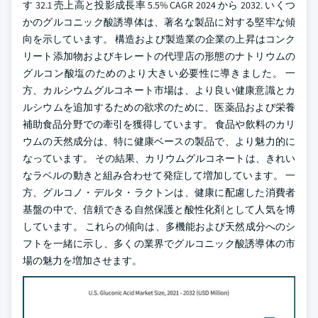
す 32.1 売上高と投影成長率 5.5% CAGR 2024 から 2032. いくつ
かのグルコニック酸誘導体は、著名な製品に対する堅牢な傾
向を示しています。 構造および製造業の企業の上昇はコンク
リート添加物およびキレートの代理店の形態のナトリウムの
グルコン酸塩のためのより大きい必要性に導きました。 一
方、カルシウムグルコネート市場は、より良い健康意識とカ
ルシウムを追加するための欲求のために、医薬品および栄養
補助食品分野での牽引を獲得しています。 食品や飲料のカリ
ウムの天然成分は、特に健康ベースの製品で、より魅力的に
なっています。 その結果、カリウムグルコネートは、きれい
なラベルの動きと組み合わせて発症して増加しています。 一
方、グルコノ・デルタ・ラクトンは、健康に配慮した消費者
基盤の中で、信頼できる自然保護と酸性化剤として人気を博
しています。 これらの傾向は、多機能および天然成分へのシ
フトを一緒に示し、多くの業界でグルコニック酸誘導体の市
場の魅力を増加させます。