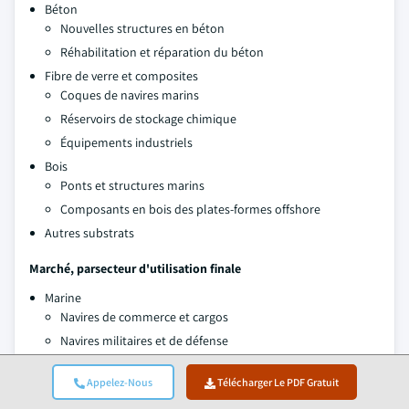
Béton
Nouvelles structures en béton
Réhabilitation et réparation du béton
Fibre de verre et composites
Coques de navires marins
Réservoirs de stockage chimique
Équipements industriels
Bois
Ponts et structures marins
Composants en bois des plates-formes offshore
Autres substrats
Marché, par
secteur d'utilisation finale
Marine
Navires de commerce et cargos
Navires militaires et de défense
Plates-formes et installations offshore
Appelez-Nous
Télécharger Le PDF Gratuit
Yachts et bateaux de plaisance