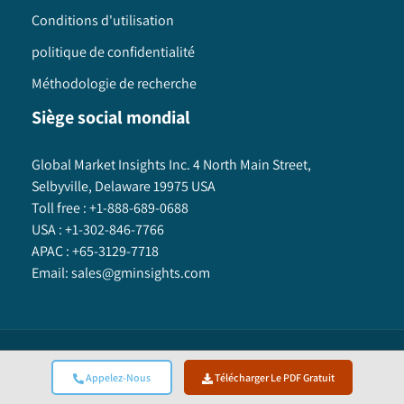
Conditions d'utilisation
politique de confidentialité
Méthodologie de recherche
Siège social mondial
Global Market Insights Inc. 4 North Main Street,
Selbyville, Delaware 19975 USA
Toll free :
+1-888-689-0688
USA :
+1-302-846-7766
APAC :
+65-3129-7718
Email:
sales@gminsights.com
Global Market Insights Inc.
©
2025
All Rights Reserved.
Appelez-Nous
Télécharger Le PDF Gratuit