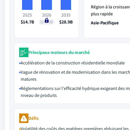
Région à la croissan
plus rapide
2025
2026
2035
$14.7B
$15.5B
$28.9B
Asie-Pacifique
Principaux moteurs du marché
Accélération de la construction résidentielle mondiale
Vague de rénovation et de modernisation dans les marc
matures
Réglementations sur l'efficacité hydrique exigeant des m
niveau de produits
Défis
Volatilité des coûts des matières premières réduisant les