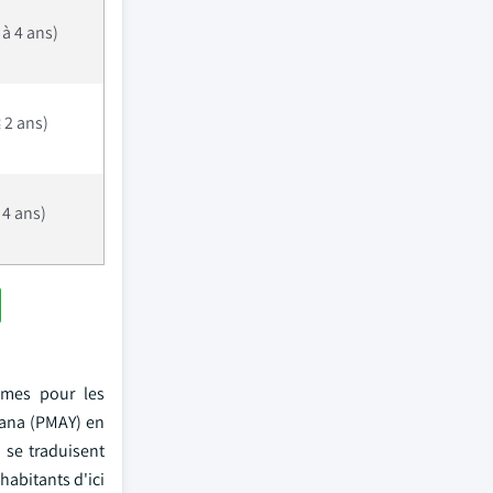
à 4 ans)
 2 ans)
 4 ans)
umes pour les
ana (PMAY) en
 se traduisent
habitants d'ici