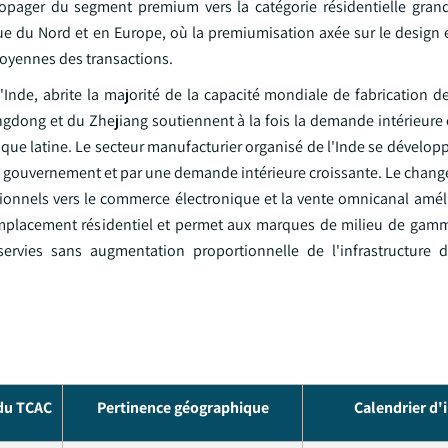
ropager du segment premium vers la catégorie résidentielle grand
 du Nord et en Europe, où la premiumisation axée sur le design et
moyennes des transactions.
t l'Inde, abrite la majorité de la capacité mondiale de fabrication d
ngdong et du Zhejiang soutiennent à la fois la demande intérieure 
que latine. Le secteur manufacturier organisé de l'Inde se dévelop
) du gouvernement et par une demande intérieure croissante. Le cha
tionnels vers le commerce électronique et la vente omnicanal améli
emplacement résidentiel et permet aux marques de milieu de ga
rvies sans augmentation proportionnelle de l'infrastructure de
 du TCAC
Pertinence géographique
Calendrier d'