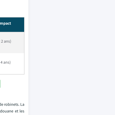
impact
 2 ans)
 4 ans)
de robinets. La
 douane et les