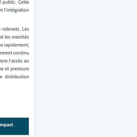
 public. Cette
 l'intégration
e robinets. Les
et les marchés
pe rapidement,
ngement continu
ore l'accès au
mme et premium
 distribution
impact