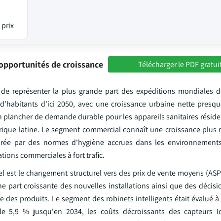
 prix
opportunités de croissance
Télécharger le PDF gratui
de représenter la plus grande part des expéditions mondiales d
 d'habitants d'ici 2050, avec une croissance urbaine nette presq
 plancher de demande durable pour les appareils sanitaires résiden
érique latine. Le segment commercial connaît une croissance plus 
irée par des normes d'hygiène accrues dans les environnements
tions commerciales à fort trafic.
l est le changement structurel vers des prix de vente moyens (ASPs
e part croissante des nouvelles installations ainsi que des décisi
des produits. Le segment des robinets intelligents était évalué à 
de 5,9 % jusqu'en 2034, les coûts décroissants des capteurs I