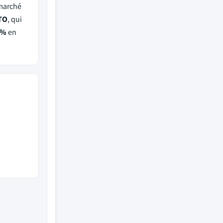
 marché
OTO
, qui
6%
en