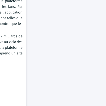
 la plateforme
 les fans. Par
 l'application
ions telles que
montre que les
7 milliards de
 va au-delà des
, la plateforme
mprend un site