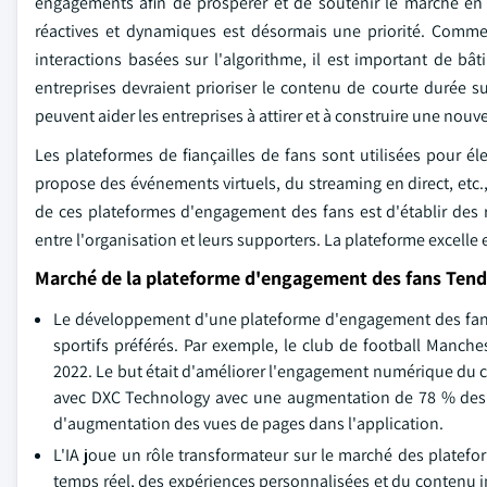
engagements afin de prospérer et de soutenir le marché en
réactives et dynamiques est désormais une priorité. Comme 
interactions basées sur l'algorithme, il est important de bâ
entreprises devraient prioriser le contenu de courte durée s
peuvent aider les entreprises à attirer et à construire une nouve
Les plateformes de fiançailles de fans sont utilisées pour éle
propose des événements virtuels, du streaming en direct, etc.,
de ces plateformes d'engagement des fans est d'établir des r
entre l'organisation et leurs supporters. La plateforme excelle
Marché de la plateforme d'engagement des fans Ten
Le développement d'une plateforme d'engagement des fans su
sportifs préférés. Par exemple, le club de football Manc
2022. Le but était d'améliorer l'engagement numérique du clu
avec DXC Technology avec une augmentation de 78 % des u
d'augmentation des vues de pages dans l'application.
L'IA joue un rôle transformateur sur le marché des platefo
temps réel, des expériences personnalisées et du contenu i