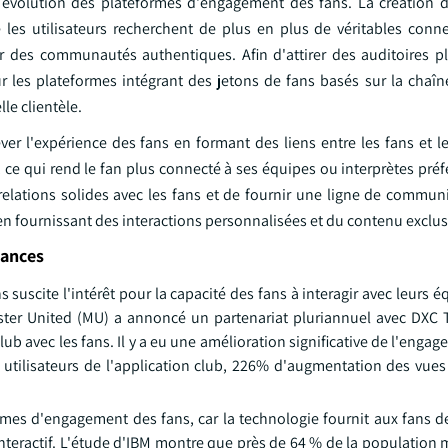
 évolution des plateformes d'engagement des fans. La création 
les utilisateurs recherchent de plus en plus de véritables conn
tir des communautés authentiques. Afin d'attirer des auditoires pl
ur les plateformes intégrant des jetons de fans basés sur la chaîn
lle clientèle.
ver l'expérience des fans en formant des liens entre les fans et les
 ce qui rend le fan plus connecté à ses équipes ou interprètes préfé
elations solides avec les fans et de fournir une ligne de communi
 en fournissant des interactions personnalisées et du contenu exclusi
dances
scite l'intérêt pour la capacité des fans à interagir avec leurs é
hester United (MU) a annoncé un partenariat pluriannuel avec DXC
b avec les fans. Il y a eu une amélioration significative de l'enga
tilisateurs de l'application club, 226% d'augmentation des vues
rmes d'engagement des fans, car la technologie fournit aux fans d
nteractif. L'étude d'IBM montre que près de 64 % de la population 