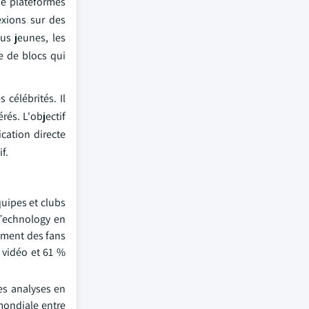
de plateformes
exions sur des
us jeunes, les
e de blocs qui
 célébrités. Il
rés. L'objectif
cation directe
f.
quipes et clubs
 Technology en
gement des fans
 vidéo et 61 %
es analyses en
mondiale entre