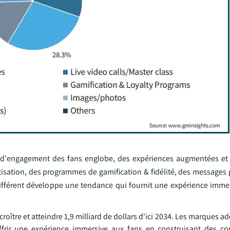
 d'engagement des fans englobe, des expériences augmentées et v
isation, des programmes de gamification & fidélité, des messages 
ifférent développe une tendance qui fournit une expérience immer
roître et atteindre 1,9 milliard de dollars d'ici 2034. Les marques a
offrir une expérience immersive aux fans en construisant des c