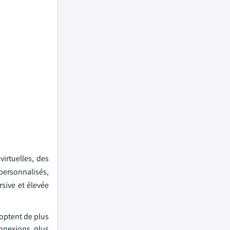
irtuelles, des
personnalisés,
sive et élevée
doptent de plus
onnexions plus