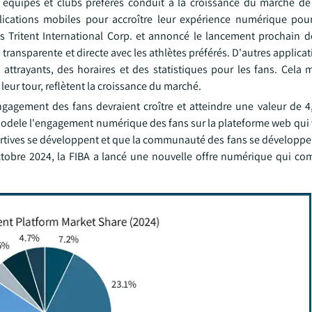
es, équipes et clubs préférés conduit à la croissance du marché de
ications mobiles pour accroître leur expérience numérique pour
s Tritent International Corp. et annoncé le lancement prochain de
n transparente et directe avec les athlètes préférés. D'autres applicat
attrayants, des horaires et des statistiques pour les fans. Cela 
 leur tour, reflètent la croissance du marché.
agement des fans devraient croître et atteindre une valeur de 4,
remodele l'engagement numérique des fans sur la plateforme web qui
portives se développent et que la communauté des fans se développe
tobre 2024, la FIBA a lancé une nouvelle offre numérique qui co