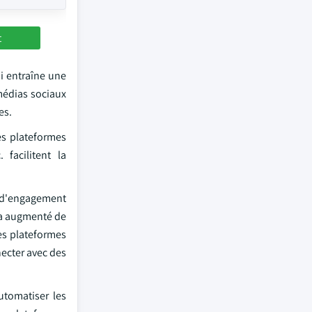
t
i entraîne une
médias sociaux
es.
es plateformes
facilitent la
e d'engagement
i a augmenté de
es plateformes
necter avec des
utomatiser les