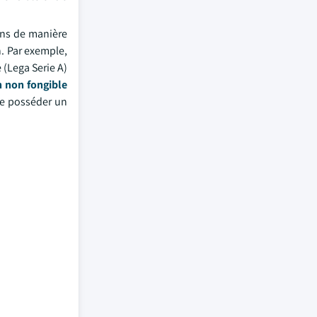
ans de manière
n. Par exemple,
 (Lega Serie A)
n non fongible
de posséder un