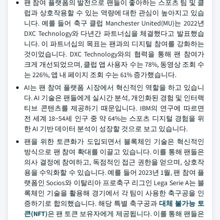
팬 참여 플랫폼의 발전으로 팬들이 좋아하는 스포츠 팀 및 클
럽과 상호작용할 수 있는 역량에 대한 관심이 높아지고 있습
니다. 예를 들어 축구 클럽 Manchester United(MU)는 2022년
DXC Technology와 다년간 파트너십을 체결했다고 발표했습
니다. 이 파트너십의 목표는 팬과의 디지털 참여를 강화하는
것이었습니다. DXC Technology와의 협력을 통해 팬 참여가
크게 개선되었으며, 클럽 앱 사용자 수는 78%, 동영상 조회 수
는 226%, 앱 내 페이지 조회 수는 61% 증가했습니다.
AI는 팬 참여 플랫폼 시장에서 혁신적인 역할을 하고 있습니
다. AI 기술은 팬들에게 실시간 분석, 개인화된 경험 및 인터랙
티브 콘텐츠를 제공하기 때문입니다. IBM의 연구에 따르면
전 세계 18~54세 인구 중 약 64%는 스포츠 디지털 경험을 위
한 AI 기반 데이터 분석이 성장할 것으로 보고 있습니다.
팬을 위한 토큰화가 도입되면서 블록체인 기술은 혁신적인
방식으로 팬 참여 확대를 이끌고 있습니다. 이를 통해 팬들은
의사 결정에 참여하고, 독점적인 접근 권한을 얻으며, 상호작
용을 수익화할 수 있습니다. 예를 들어 2023년 1월, 팬 참여 플
랫폼인 Socios와 이탈리아 프로축구 리그인 Lega Serie A는 블
록체인 기술을 활용해 경기에서 각 팀이 사용한 축구공을 인
증하기로 합의했습니다. 해당 특별 축구공과
대체 불가능 토
큰(NFT)
은 팬 토큰 보유자에게 제공됩니다. 이를 통해 팬들은