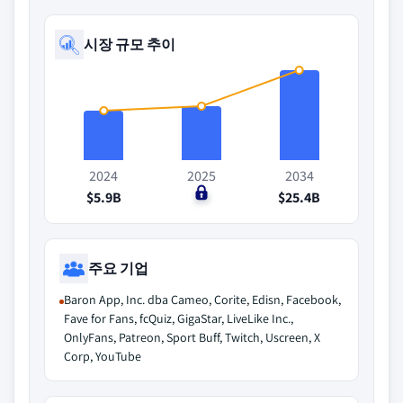
시장 규모 추이
2024
2025
2034
$5.9B
$0
$25.4B
주요 기업
Baron App, Inc. dba Cameo, Corite, Edisn, Facebook,
Fave for Fans, fcQuiz, GigaStar, LiveLike Inc.,
OnlyFans, Patreon, Sport Buff, Twitch, Uscreen, X
Corp, YouTube